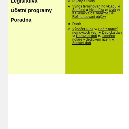
Legislativa
Půjčky a úvěry
Výnos termínovaního vkladu
Účetní programy
Spoření
Hypotéka
Úvěr
Kalkulačka os. bankrotu
Refinancování půjčky
Poradna
Daně
Výpočet DPH
Daň z nabytí
nemovitých věcí
Dědická daň
Darovací daň
Odměna
notáře v dědickém řízení
Silniání daň