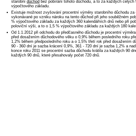
starobní
důchod
bez pobírání tohoto důchodu, a to za každých celých 
výpočtového základu.
Existuje možnost zvyšování procentní výměry starobního důchodu za 
vykonávané po vzniku nároku na tento důchod při jeho souběžném pobír
% výpočtového základu za každých 360 kalendářních dnů nebo při pob
poloviční výši, a to o 1,5 % výpočtového základu za každých 180 kale
Od 1.1.2012 při odchodu do předčasného důchodu je procentní výměr
před dosažením důchodového věku o 0,9% během posledního roku p
1,2% během předposledního roku a o 1,5% třetí rok před dosažením d
90 - 360 dní je sazba krácení 0,9%, 361 - 720 dní je sazba 1,2% a na
konce roku 2011 se procentní sazba důchodu krátila za každých 90 d
každých 90 dnů, které přesahovaly počet 720 dnů.