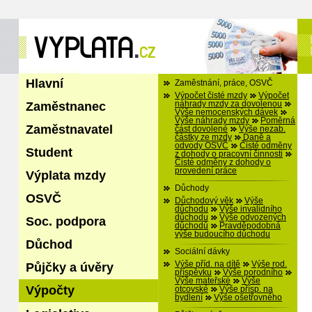
Hlavní
Zaměstnání, práce, OSVČ
Výpočet čisté mzdy
Výpočet
Zaměstnanec
náhrady mzdy za dovolenou
Výše nemocenských dávek
Výše náhrady mzdy
Poměrná
Zaměstnavatel
část dovolené
Výše nezab.
částky ze mzdy
Daně a
odvody OSVČ
Čisté odměny
Student
z dohody o pracovní činnosti
Čisté odměny z dohody o
provedení práce
Výplata mzdy
Důchody
OSVČ
Důchodový věk
Výše
důchodu
Výše invalidního
důchodu
Výše odvozených
Soc. podpora
důchodů
Pravděpodobná
výše budoucího důchodu
Důchod
Sociální dávky
Výše příd. na dítě
Výše rod.
Půjčky a úvěry
příspěvku
Výše porodního
Výše mateřské
Výše
Výpočty
otcovské
Výše přísp. na
bydlení
Výše ošetřovného