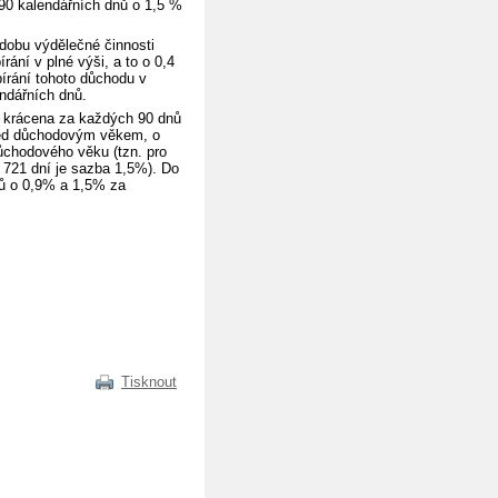
90 kalendářních dnů o 1,5 %
dobu výdělečné činnosti
ání v plné výši, a to o 0,4
írání tohoto důchodu v
ndářních dnů.
a krácena za každých 90 dnů
řed důchodovým věkem, o
ůchodového věku (tzn. pro
d 721 dní je sazba 1,5%). Do
nů o 0,9% a 1,5% za
Tisknout