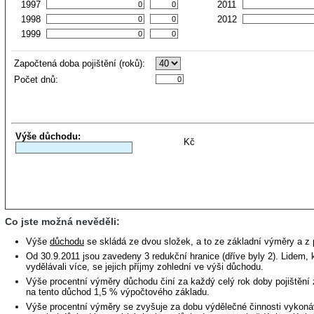
1997
2011
1998
2012
1999
Započtená doba pojištění (roků):
Počet dnů:
Výše důchodu:
Kč
Co jste možná nevěděli:
Výše
důchodu
se skládá ze dvou složek, a to ze základní výměry a z 
Od 30.9.2011 jsou zavedeny 3 redukční hranice (dříve byly 2). Lidem, 
vydělávali více, se jejich příjmy zohlední ve výši důchodu.
Výše procentní výměry důchodu činí za každý celý rok doby pojištění
na tento důchod 1,5 % výpočtového základu.
Výše procentní výměry se zvyšuje za dobu výdělečné činnosti vykoná