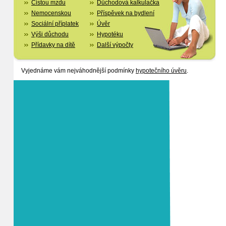
Čistou mzdu
Důchodová kalkulačka
Nemocenskou
Příspěvek na bydlení
Sociální příplatek
Úvěr
Výši důchodu
Hypotéku
Přídavky na dítě
Další výpočty
Vyjednáme vám nejváhodnější podmínky
hypotečního úvěru
.