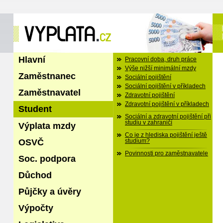
Hlavní
Pracovní doba, druh práce
Výše nižší minimální mzdy
Zaměstnanec
Sociální pojištění
Sociální pojištění v příkladech
Zaměstnavatel
Zdravotní pojištění
Zdravotní pojištění v příkladech
Student
Sociální a zdravotní pojištění při
studiu v zahraničí
Výplata mzdy
Co je z hlediska pojištění ještě
OSVČ
studium?
Povinnosti pro zaměstnavatele
Soc. podpora
Důchod
Půjčky a úvěry
Výpočty