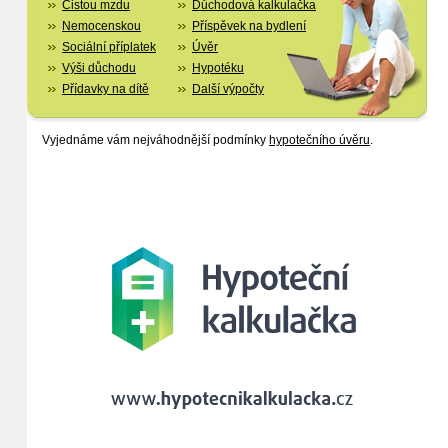
Čistou mzdu
Důchodová kalkulačka
Nemocenskou
Příspěvek na bydlení
Sociální příplatek
Úvěr
Výši důchodu
Hypotéku
Přídavky na dítě
Další výpočty
Vyjednáme vám nejváhodnější podmínky
hypotečního úvěru
.