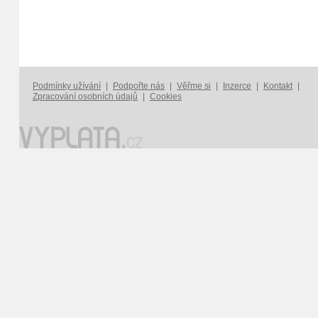
Podmínky užívání
|
Podpořte nás
|
Věřme si
|
Inzerce
|
Kontakt
|
Zpracování osobních údajů
|
Cookies