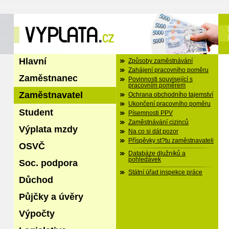
Hlavní
Způsoby zaměstnávání
Zahájení pracovního poměru
Zaměstnanec
Povinnosti související s
pracovním poměrem
Zaměstnavatel
Ochrana obchodního tajemství
Ukončení pracovního poměru
Student
Písemnosti PPV
Zaměstnávání cizinců
Výplata mzdy
Na co si dát pozor
Příspěvky st?tu zaměstnavateli
OSVČ
Databáze dlužníků a
pohledávek
Soc. podpora
Státní úřad inspekce práce
Důchod
Půjčky a úvěry
Výpočty