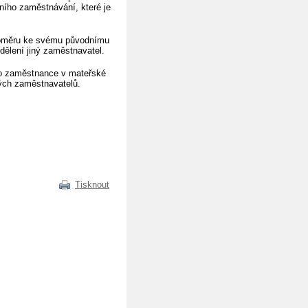
ího zaměstnávání, které je
poměru ke svému původnímu
idělení jiný zaměstnavatel.
ro zaměstnance v mateřské
ných zaměstnavatelů.
Tisknout