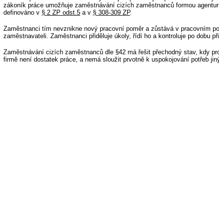
zákoník práce umožňuje zaměstnávání cizích zaměstnanců formou agenturn
definováno v
§ 2 ZP odst.5
a v
§ 308-309 ZP
.
Zaměstnanci tím nevznikne nový pracovní poměr a zůstává v pracovním 
zaměstnavateli. Zaměstnanci přiděluje úkoly, řídí ho a kontroluje po dobu př
Zaměstnávání cizích zaměstnanců dle §42 má řešit přechodný stav, kdy p
firmě není dostatek práce, a nemá sloužit prvotně k uspokojování potřeb ji