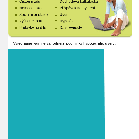
Čistou mzdu
Důchodová kalkulačka
Nemocenskou
Příspěvek na bydlení
Sociální příplatek
Úvěr
Výši důchodu
Hypotéku
Přídavky na dítě
Další výpočty
Vyjednáme vám nejváhodnější podmínky
hypotečního úvěru
.