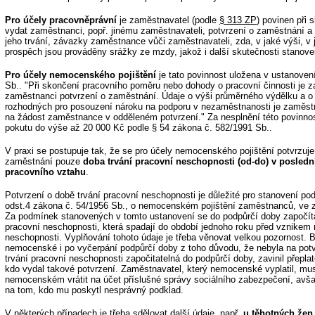
Pro účely pracovněprávní
je zaměstnavatel (podle
§ 313 ZP
) povinen při
vydat zaměstnanci, popř. jinému zaměstnavateli, potvrzení o zaměstnání 
jeho trvání, závazky zaměstnance vůči zaměstnavateli, zda, v jaké výši, v 
prospěch jsou prováděny srážky ze mzdy, jakož i další skutečnosti stanove
Pro účely nemocenského pojištění
je tato povinnost uložena v ustanoven
Sb.. "Při skončení pracovního poměru nebo dohody o pracovní činnosti je 
zaměstnanci potvrzení o zaměstnání. Údaje o výši průměrného výdělku a o
rozhodných pro posouzení nároku na podporu v nezaměstnanosti je zaměst
na žádost zaměstnance v odděleném potvrzení." Za nesplnění této povinno
pokutu do výše až 20 000 Kč podle § 54 zákona č. 582/1991 Sb..
V praxi se postupuje tak, že se pro účely nemocenského pojištění potvrzuj
zaměstnání pouze
doba trvání pracovní neschopnosti (od-do) v posled
pracovního vztahu
.
Potvrzení o době trvání pracovní neschopnosti je důležité pro stanovení po
odst.4 zákona č. 54/1956 Sb., o nemocenském pojištění zaměstnanců, ve z
Za podmínek stanovených v tomto ustanovení se do podpůrčí doby započítá
pracovní neschopnosti, která spadají do období jednoho roku před vznikem
neschopnosti. Vyplňování tohoto údaje je třeba věnovat velkou pozornost. 
nemocenské i po vyčerpání podpůrčí doby z toho důvodu, že nebyla na pot
trvání pracovní neschopnosti započitatelná do podpůrčí doby, zavinil přep
kdo vydal takové potvrzení. Zaměstnavatel, který nemocenské vyplatil, mus
nemocenském vrátit na účet příslušné správy sociálního zabezpečení, avš
na tom, kdo mu poskytl nesprávný podklad.
V některých případech je třeba sdělovat další údaje, např.
u těhotných žen 