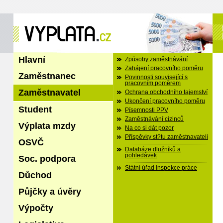
Hlavní
Způsoby zaměstnávání
Zahájení pracovního poměru
Zaměstnanec
Povinnosti související s
pracovním poměrem
Zaměstnavatel
Ochrana obchodního tajemství
Ukončení pracovního poměru
Student
Písemnosti PPV
Zaměstnávání cizinců
Výplata mzdy
Na co si dát pozor
Příspěvky st?tu zaměstnavateli
OSVČ
Databáze dlužníků a
pohledávek
Soc. podpora
Státní úřad inspekce práce
Důchod
Půjčky a úvěry
Výpočty