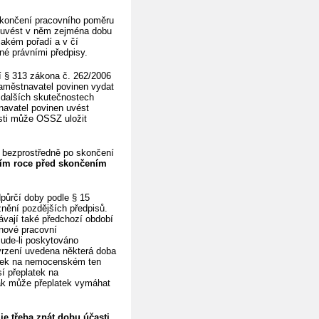
 skončení pracovního poměru
a uvést v něm zejména dobu
jakém pořadí a v čí
né právními předpisy.
í § 313 zákona č. 262/2006
zaměstnavatel povinen vydat
 dalších skutečnostech
navatel povinen uvést
sti může OSSZ uložit
e bezprostředně po skončení
ním roce před skončením
dpůrčí doby podle § 15
nění pozdějších předpisů.
vají také předchozí období
 nové pracovní
Bude-li poskytováno
vrzení uvedena některá doba
latek na nemocenském ten
í přeplatek na
ak může přeplatek vymáhat
je třeba znát dobu účasti