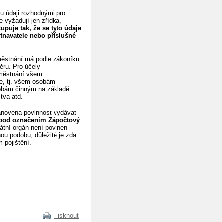
u údaji rozhodnými pro
 vyžadují jen zřídka,
tupuje tak, že se tyto údaje
tnavatele nebo příslušné
aměstnání má podle zákoníku
ěru. Pro účely
aměstnání všem
e, tj. všem osobám
sobám činným na základě
tva atd.
tanovena povinnost vydávat
y pod označením Zápočtový
tátní orgán není povinen
nou podobu, důležité je zda
pojištění.
Tisknout