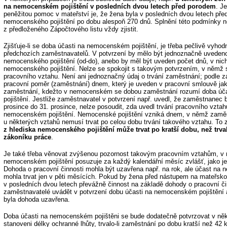
na nemocenském pojištění v posledních dvou letech před porodem
. J
peněžitou pomoc v mateřství je, že žena byla v posledních dvou letech př
nemocenského pojištění po dobu alespoň 270 dnů. Splnění této podmínky 
z předloženého Zápočtového listu vždy zjistit.
Zjišťuje-li se doba účasti na nemocenském pojištění, je třeba pečlivě vyhod
předchozích zaměstnavatelů. V potvrzení by mělo být jednoznačně uvedeno
nemocenského pojištění (od-do), anebo by měl být uveden počet dnů, v nic
nemocenského pojištění. Nelze se spokojit s takovým potvrzením, v němž s
pracovního vztahu. Není ani jednoznačný údaj o trvání zaměstnání; podle 
pracovní poměr (zaměstnání) dnem, který je uveden v pracovní smlouvě ja
zaměstnání, kdežto v nemocenském se dobou zaměstnání rozumí doba úč
pojištění. Jestliže zaměstnavatel v potvrzení např. uvedl, že zaměstnanec
prosince do 31. prosince, nelze posoudit, zda uvedl trvání pracovního vzta
nemocenském pojištění. Nemocenské pojištění vzniká dnem, v němž zaměs
u některých vztahů nemusí trvat po celou dobu trvání takového vztahu. T
z hlediska nemocenského pojištění může trvat po kratší dobu, než trv
zákoníku práce
.
Je také třeba věnovat zvýšenou pozornost takovým pracovním vztahům, v 
nemocenském pojištění posuzuje za každý kalendářní měsíc zvlášť, jako je
Dohoda o pracovní činnosti mohla být uzavřena např. na rok, ale účast na
mohla trvat jen v pěti měsících. Pokud by žena před nástupem na mateřsk
v posledních dvou letech převážně činnost na základě dohody o pracovní či
zaměstnavatelé uvádět v potvrzení dobu účasti na nemocenském pojištění a
byla dohoda uzavřena.
Doba účasti na nemocenském pojištěni se bude dodatečně potvrzovat v někt
stanoveni délky ochranné lhůty, trvalo-li zaměstnání po dobu kratší než 42 