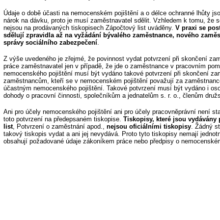
Údaje o době účasti na nemocenském pojištění a o délce ochranné lhůty jso
nárok na dávku, proto je musí zaměstnavatel sdělit. Vzhledem k tomu, že se
nejsou na prodávaných tiskopisech Zápočtový list uváděny.
V praxi se pos
sdělují zpravidla až na vyžádání bývalého zaměstnance, nového zaměs
správy sociálního zabezpečení
.
Z výše uvedeného je zřejmé, že povinnost vydat potvrzení při skončení z
práce zaměstnavatel jen v případě, že jde o zaměstnance v pracovním pom
nemocenského pojištění musí být vydáno takové potvrzení při skončení z
zaměstnancům, kteří se v nemocenském pojištění považují za zaměstnanc
účastným nemocenského pojištění. Takové potvrzení musí být vydáno i o
dohody o pracovní činnosti, společníkům a jednatelům s. r. o., členům družs
Ani pro účely nemocenského pojištění ani pro účely pracovněprávní není s
toto potvrzení na předepsaném tiskopise.
Tiskopisy, které jsou vydáván
list
, Potvrzení o zaměstnání apod.,
nejsou oficiálními tiskopisy
. Žádný s
takový tiskopis vydat a ani jej nevydává. Proto tyto tiskopisy nemají jednot
obsahují požadované údaje zákoníkem práce nebo předpisy o nemocenském 