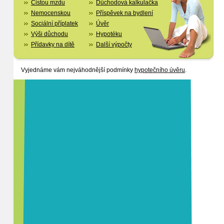
Čistou mzdu
Důchodová kalkulačka
Nemocenskou
Příspěvek na bydlení
Sociální příplatek
Úvěr
Výši důchodu
Hypotéku
Přídavky na dítě
Další výpočty
Vyjednáme vám nejváhodnější podmínky
hypotečního úvěru
.