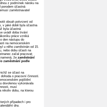
ednou z podmínek nároku na
ed porodem účastná
nemusí zaměstnavatel
notit obsah potvrzení od
, v jaké době byla účastna
hž byla účastná
e uvádí doba trvání
zákoníku práce vzniká
ko den nástupu do
asti na nemocenském
 byl u něho zaměstnán od 15.
hu, nebo dobu účasti na
tnanec začal pracovat;
o znamená, že
zaměstnání
alo zaměstnání podle
nichž se účast na
 dohoda o pracovní činnosti.
 nemocenském pojištění
ou dovolenou vykonávala
nnosti, musí
 nikoliv dobu, na kterou
erých případech i pro
kalendářní dny.