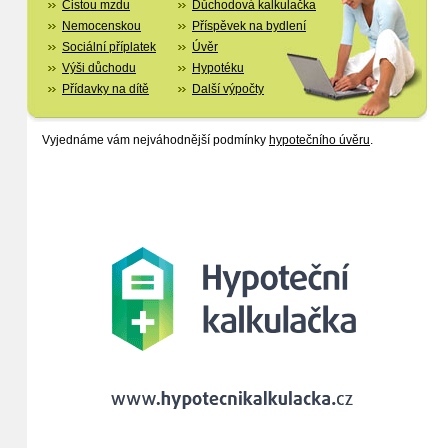
Čistou mzdu
Důchodová kalkulačka
Nemocenskou
Příspěvek na bydlení
Sociální příplatek
Úvěr
Výši důchodu
Hypotéku
Přídavky na dítě
Další výpočty
Vyjednáme vám nejváhodnější podmínky
hypotečního úvěru
.