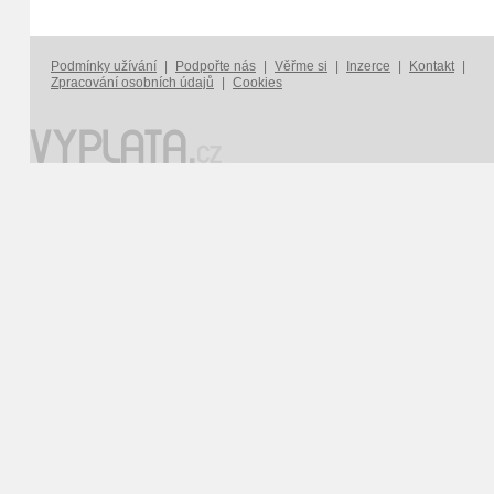
Podmínky užívání
|
Podpořte nás
|
Věřme si
|
Inzerce
|
Kontakt
|
Zpracování osobních údajů
|
Cookies