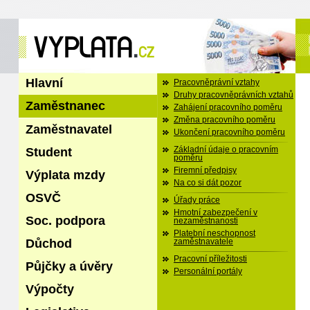
Hlavní
Pracovněprávní vztahy
Druhy pracovněprávních vztahů
Zaměstnanec
Zahájení pracovního poměru
Změna pracovního poměru
Zaměstnavatel
Ukončení pracovního poměru
Student
Základní údaje o pracovním
poměru
Firemní předpisy
Výplata mzdy
Na co si dát pozor
OSVČ
Úřady práce
Hmotní zabezpečení v
Soc. podpora
nezaměstnanosti
Platební neschopnost
Důchod
zaměstnavatele
Pracovní příležitosti
Půjčky a úvěry
Personální portály
Výpočty