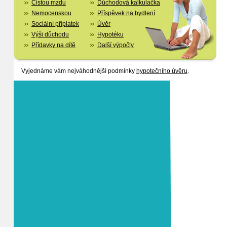
Čistou mzdu
Důchodová kalkulačka
Nemocenskou
Příspěvek na bydlení
Sociální příplatek
Úvěr
Výši důchodu
Hypotéku
Přídavky na dítě
Další výpočty
Vyjednáme vám nejváhodnější podmínky
hypotečního úvěru
.