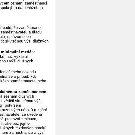
rávcem oznámí zaměstnanci
uspokojí, a dá peněžnímu
řípadě, že zaměstnanec
 zaměstnavatel, a úřadu
ele, správce nebo
stit skutečnou výši dlužných
í minimální mzdě
v
ků, než vykázal
ečnou výši dlužných
ředloženého dokladu
edná se o případ, kdy
ykázal zaměstnavatel nebo
uplatněnou zaměstnancem
,
žil seznam dlužných
svědčil skutečnou výši
ř. potvrzení
ch mzdových nároků (uznání
ěstnavatele, že uvedená
př. pracovní smlouva,
í, ake bez jejího
 dlužných mzdových nároků
poměru zaměstnance a výši