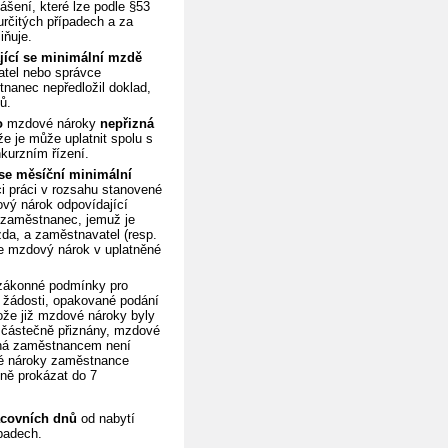
šení, které lze podle §53
určitých případech a za
iňuje.
ající se minimální mzdě
atel nebo správce
anec nepředložil doklad,
ů.
o
mzdové nároky
nepřizná
e je může uplatnit spolu s
kurzním řízení.
 se měsíční minimální
i práci v rozsahu stanovené
vý nárok odpovídající
e zaměstnanec, jemuž je
zda, a zaměstnavatel (resp.
e mzdový nárok v uplatněné
zákonné podmínky pro
 žádosti, opakované podání
ože již mzdové nároky byly
 částečně přiznány, mzdové
ěná zaměstnancem není
é nároky zaměstnance
ně prokázat do 7
acovních dnů
od nabytí
padech.