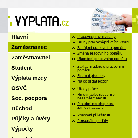
Hlavní
Pracovněprávní vztahy
Druhy pracovněprávních vztahů
Zaměstnanec
Zahájení pracovního poměru
Změna pracovního poměru
Zaměstnavatel
Ukončení pracovního poměru
Student
Základní údaje o pracovním
poměru
Firemní předpisy
Výplata mzdy
Na co si dát pozor
OSVČ
Úřady práce
Hmotní zabezpečení v
Soc. podpora
nezaměstnanosti
Platební neschopnost
Důchod
zaměstnavatele
Pracovní příležitosti
Půjčky a úvěry
Personální portály
Výpočty