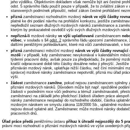
jeho výdělku. Objektivním dokladem však nemůže být ani čestné prohlá
odst. 5 správního řádu použít pouze v případě, že to zvláštní zákon v 
stanovených podmínek připouští, neboť zákon čestné prohlášení nezm
přizná
zaměstnanci rozhodnutím mzdový
nárok ve výši částky rovn
platné ke dni podání návrhu na prohlášní konkurzu, jestliže zaměstnav
nepředložil seznam dlužných mzdových nároků zaměstnance a zaměstn
kterým by prokazatelně osvědčil výši svých dlužných mzdových nárok
nepřizná-li
mzdové nároky
ve výši uplatňované
zaměstnancem
neb
vůbec
, v souladu s §4
odst. 2
správního řádu upozorní zaměstnance, ž
dalšími peněžitými pohledávkami, které má vůči zaměstnavateli, v kon
přizná
zaměstnanci měsíční mzdový
nárok ve výši částky rovnající
mzdě
i v případě, kdy zaměstnanec nevykonával v kalendářním měsíc
týdenní pracovní doby, avšak pouze za předpokladu, že poměrný mzdo
kratší odpracované době této částky dosáhne nebo ji převýší. Jestliž
přiznáván mzdový nárok, uplatňuje nižší částku, než činí minimální m
správce) mzdové nároky zaměstnance nepotvrdil, přizná mu úřad prác
výši.
žádost
zaměstnance
zamítne
, pokud nejsou zaměstnancem splněny 
přiznání mzdových nároků. Důvodem může být např. opožděné podání
žádosti v posledním roce vůči jednomu a témuž zaměstnavateli, přest
zaměstnanci na základě jeho předchozí žádosti úřadem práce alespoň
nároky zaměstnance nespadají do rozhodného období, částka uplatn
mzdovým nárokem ve smyslu zákona 118/2000 Sb., uplatněné mzdov
nejsou dosud splatné atd. Zaměstnanec může mzdové nároky dodateč
pracovních dnů.
Úřad práce předá
peněžnímu ústavu
příkaz k úhradě nejpozději do 5 pr
právní moci rozhodnutí o přiznání mzdových nároků ve výše uvedených pří