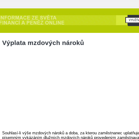
Výplata mzdových nároků
Souhlasí-li výše mzdových nároků a doba, za kterou zaměstnanec uplatňuj
písemným vykázáním dlužných mzdových nároků provedeným zaměstnavat