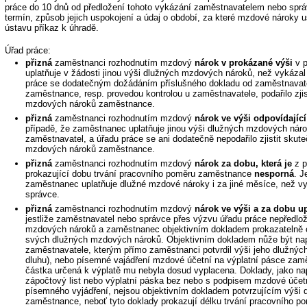
práce do 10 dnů od předložení tohoto vykázání zaměstnavatelem nebo sp
termín, způsob jejich uspokojení a údaj o období, za které mzdové nároky 
ústavu příkaz k úhradě.
Úřad práce:
přizná
zaměstnanci rozhodnutím mzdový
nárok v prokázané výši
v p
uplatňuje v žádosti jinou výši dlužných mzdových nároků, než vykázal
práce se dodatečným dožádáním příslušného dokladu od zaměstnavat
zaměstnance, resp. provedou kontrolou u zaměstnavatele, podařilo zji
mzdových nároků zaměstnance.
přizná
zaměstnanci rozhodnutím mzdový
nárok ve výši odpovídajíc
případě, že zaměstnanec uplatňuje jinou výši dlužných mzdových náro
zaměstnavatel, a úřadu práce se ani dodatečně nepodařilo zjistit skut
mzdových nároků zaměstnance.
přizná
zaměstnanci rozhodnutím mzdový
nárok za dobu, která je
z p
prokazující dobu trvání pracovního poměru zaměstnance
nesporná
. J
zaměstnanec uplatňuje dlužné mzdové nároky i za jiné měsíce, než v
správce.
přizná
zaměstnanci rozhodnutím mzdový
nárok ve výši a za dobu 
jestliže zaměstnavatel nebo správce přes výzvu úřadu práce nepředlo
mzdových nároků a zaměstnanec objektivním dokladem prokazatelně o
svých dlužných mzdových nároků. Objektivním dokladem nůže být nap
zaměstnavatele, kterým přímo zaměstnanci potvrdil výši jeho dlužný
dluhu), nebo písemné vajádření mzdové účetní na výplatní pásce zam
částka určená k výplatě mu nebyla dosud vyplacena. Doklady, jako na
zápočtový list nebo výplatní páska bez nebo s podpisem mzdové účetn
písemného vyjádření, nejsou objektivním dokladem potvrzujícím výši
zaměstnance, neboť tyto doklady prokazují délku trvání pracovního 