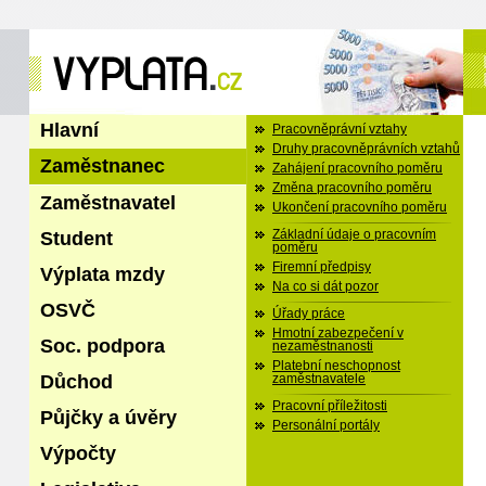
Hlavní
Pracovněprávní vztahy
Druhy pracovněprávních vztahů
Zaměstnanec
Zahájení pracovního poměru
Změna pracovního poměru
Zaměstnavatel
Ukončení pracovního poměru
Student
Základní údaje o pracovním
poměru
Firemní předpisy
Výplata mzdy
Na co si dát pozor
OSVČ
Úřady práce
Hmotní zabezpečení v
Soc. podpora
nezaměstnanosti
Platební neschopnost
Důchod
zaměstnavatele
Pracovní příležitosti
Půjčky a úvěry
Personální portály
Výpočty