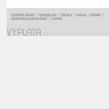
Podmínky užívání
|
Podpořte nás
|
Věřme si
|
Inzerce
|
Kontakt
|
Zpracování osobních údajů
|
Cookies