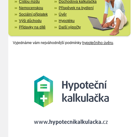
Čistou mzdu
Důchodová kalkulačka
Nemocenskou
Příspěvek na bydlení
Sociální příplatek
Úvěr
Výši důchodu
Hypotéku
Přídavky na dítě
Další výpočty
Vyjednáme vám nejváhodnější podmínky
hypotečního úvěru
.