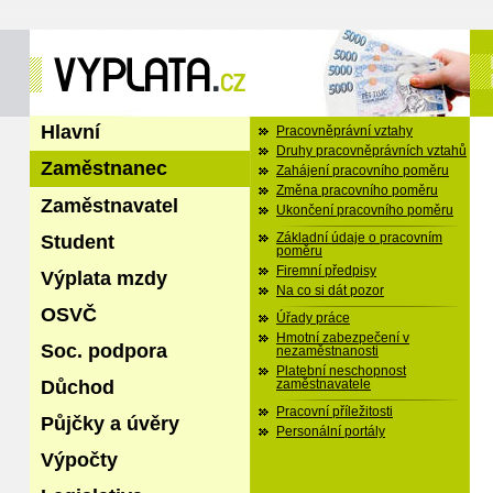
Hlavní
Pracovněprávní vztahy
Druhy pracovněprávních vztahů
Zaměstnanec
Zahájení pracovního poměru
Změna pracovního poměru
Zaměstnavatel
Ukončení pracovního poměru
Student
Základní údaje o pracovním
poměru
Firemní předpisy
Výplata mzdy
Na co si dát pozor
OSVČ
Úřady práce
Hmotní zabezpečení v
Soc. podpora
nezaměstnanosti
Platební neschopnost
Důchod
zaměstnavatele
Pracovní příležitosti
Půjčky a úvěry
Personální portály
Výpočty