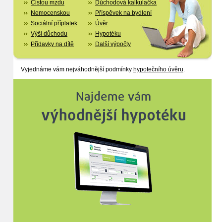
Čistou mzdu
Důchodová kalkulačka
Nemocenskou
Příspěvek na bydlení
Sociální příplatek
Úvěr
Výši důchodu
Hypotéku
Přídavky na dítě
Další výpočty
Vyjednáme vám nejváhodnější podmínky
hypotečního úvěru
.