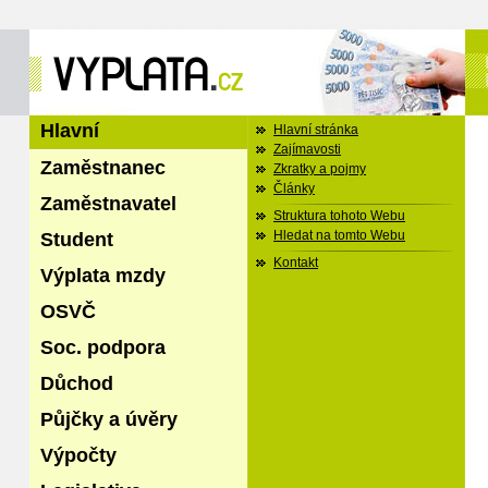
Hlavní
Hlavní stránka
Zajímavosti
Zaměstnanec
Zkratky a pojmy
Články
Zaměstnavatel
Struktura tohoto Webu
Student
Hledat na tomto Webu
Kontakt
Výplata mzdy
OSVČ
Soc. podpora
Důchod
Půjčky a úvěry
Výpočty