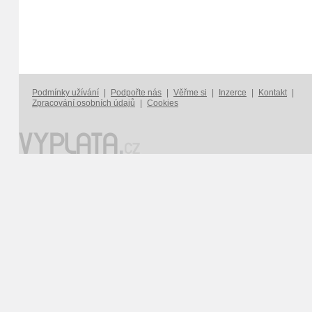
Podmínky užívání
|
Podpořte nás
|
Věřme si
|
Inzerce
|
Kontakt
|
Zpracování osobních údajů
|
Cookies