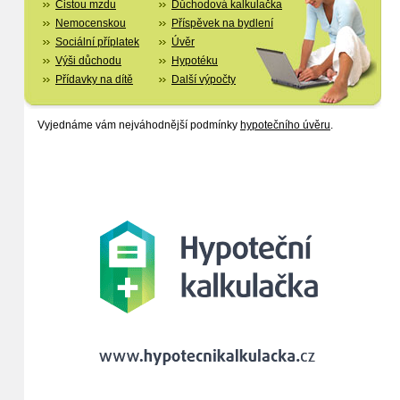
Čistou mzdu
Důchodová kalkulačka
Nemocenskou
Příspěvek na bydlení
Sociální příplatek
Úvěr
Výši důchodu
Hypotéku
Přídavky na dítě
Další výpočty
Vyjednáme vám nejváhodnější podmínky
hypotečního úvěru
.