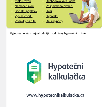
Čistou mzdu
Důchodová kalkulačka
Nemocenskou
Příspěvek na bydlení
Sociální příplatek
Úvěr
Výši důchodu
Hypotéku
Přídavky na dítě
Další výpočty
Vyjednáme vám nejváhodnější podmínky
hypotečního úvěru
.