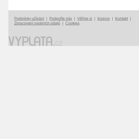
Podmínky užívání
|
Podpořte nás
|
Věřme si
|
Inzerce
|
Kontakt
|
Zpracování osobních údajů
|
Cookies