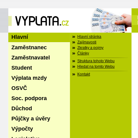
Hlavní
Hlavní stránka
Zajímavosti
Zaměstnanec
Zkratky a pojmy
Články
Zaměstnavatel
Struktura tohoto Webu
Student
Hledat na tomto Webu
Kontakt
Výplata mzdy
OSVČ
Soc. podpora
Důchod
Půjčky a úvěry
Výpočty