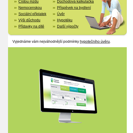
Čistou mzdu
Důchodová kalkulačka
Nemocenskou
Příspěvek na bydlení
Sociální příplatek
Úvěr
Výši důchodu
Hypotéku
Přídavky na dítě
Další výpočty
Vyjednáme vám nejváhodnější podmínky
hypotečního úvěru
.