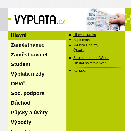
Hlavní
Hlavní stránka
Zajímavosti
Zaměstnanec
Zkratky a pojmy
Články
Zaměstnavatel
Struktura tohoto Webu
Student
Hledat na tomto Webu
Kontakt
Výplata mzdy
OSVČ
Soc. podpora
Důchod
Půjčky a úvěry
Výpočty