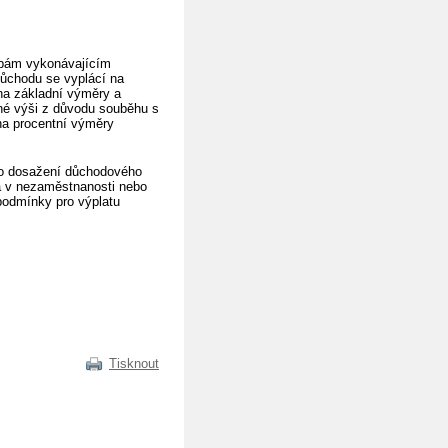
sobám vykonávajícím
důchodu se vyplácí na
ina základní výměry a
lné výši z důvodu souběhu s
na procentní výměry
 do dosažení důchodového
a v nezaměstnanosti nebo
podmínky pro výplatu
Tisknout