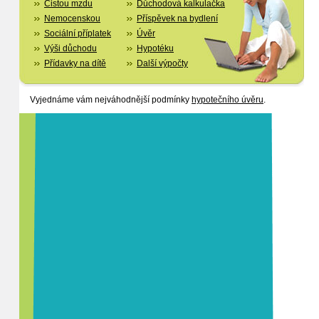
Čistou mzdu
Důchodová kalkulačka
Nemocenskou
Příspěvek na bydlení
Sociální příplatek
Úvěr
Výši důchodu
Hypotéku
Přídavky na dítě
Další výpočty
Vyjednáme vám nejváhodnější podmínky
hypotečního úvěru
.