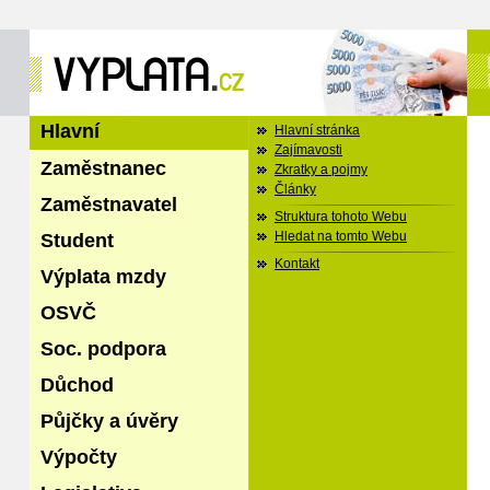
Hlavní
Hlavní stránka
Zajímavosti
Zaměstnanec
Zkratky a pojmy
Články
Zaměstnavatel
Struktura tohoto Webu
Student
Hledat na tomto Webu
Kontakt
Výplata mzdy
OSVČ
Soc. podpora
Důchod
Půjčky a úvěry
Výpočty