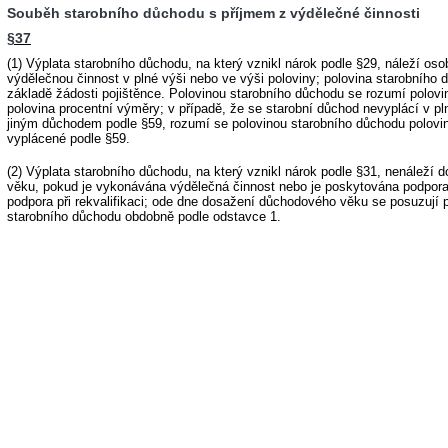
Souběh starobního důchodu s příjmem z výdělečné činnosti
§37
(1) Výplata starobního důchodu, na který vznikl nárok podle §29, náleží o
výdělečnou činnost v plné výši nebo ve výši poloviny; polovina starobního 
základě žádosti pojištěnce. Polovinou starobního důchodu se rozumí polov
polovina procentní výměry; v případě, že se starobní důchod nevyplácí v p
jiným důchodem podle §59, rozumí se polovinou starobního důchodu polovi
vyplácené podle §59.
(2) Výplata starobního důchodu, na který vznikl nárok podle §31, nenáleží
věku, pokud je vykonávána výdělečná činnost nebo je poskytována podpor
podpora při rekvalifikaci; ode dne dosažení důchodového věku se posuzují 
starobního důchodu obdobně podle odstavce 1.