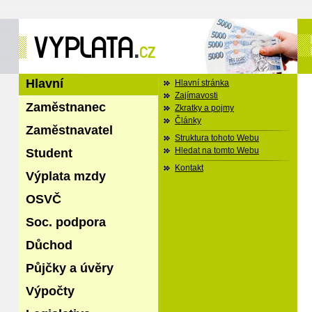
Hlavní
Hlavní stránka
Zajímavosti
Zaměstnanec
Zkratky a pojmy
Články
Zaměstnavatel
Struktura tohoto Webu
Student
Hledat na tomto Webu
Kontakt
Výplata mzdy
OSVČ
Soc. podpora
Důchod
Půjčky a úvěry
Výpočty