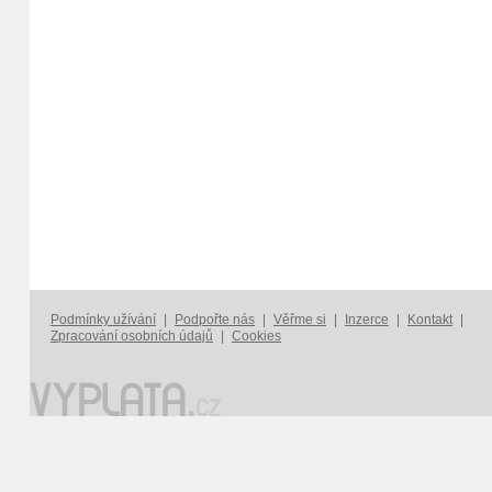
Podmínky užívání
|
Podpořte nás
|
Věřme si
|
Inzerce
|
Kontakt
|
Zpracování osobních údajů
|
Cookies