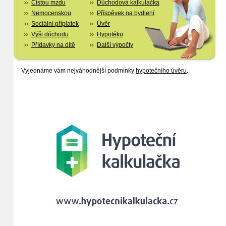
Čistou mzdu
Důchodová kalkulačka
Nemocenskou
Příspěvek na bydlení
Sociální příplatek
Úvěr
Výši důchodu
Hypotéku
Přídavky na dítě
Další výpočty
Vyjednáme vám nejváhodnější podmínky
hypotečního úvěru
.