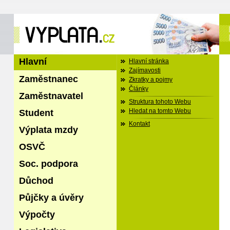
Hlavní
Hlavní stránka
Zajímavosti
Zaměstnanec
Zkratky a pojmy
Články
Zaměstnavatel
Struktura tohoto Webu
Student
Hledat na tomto Webu
Kontakt
Výplata mzdy
OSVČ
Soc. podpora
Důchod
Půjčky a úvěry
Výpočty