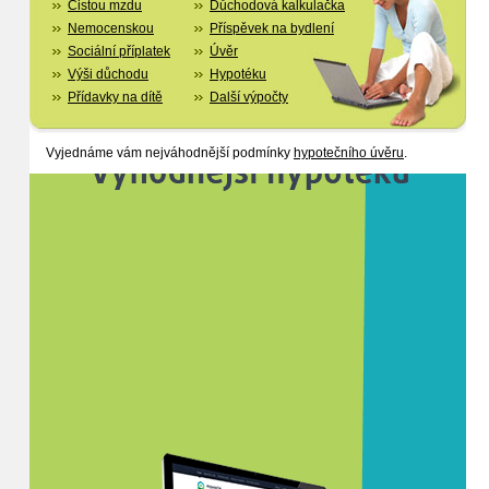
Čistou mzdu
Důchodová kalkulačka
Nemocenskou
Příspěvek na bydlení
Sociální příplatek
Úvěr
Výši důchodu
Hypotéku
Přídavky na dítě
Další výpočty
Vyjednáme vám nejváhodnější podmínky
hypotečního úvěru
.