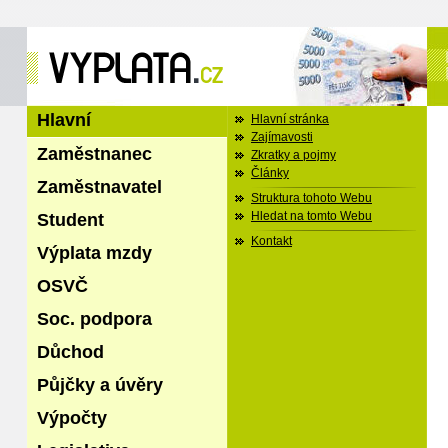
Hlavní
Hlavní stránka
Zajímavosti
Zaměstnanec
Zkratky a pojmy
Články
Zaměstnavatel
Struktura tohoto Webu
Student
Hledat na tomto Webu
Kontakt
Výplata mzdy
OSVČ
Soc. podpora
Důchod
Půjčky a úvěry
Výpočty