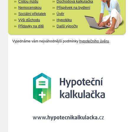
Čistou mzdu
Důchodová kalkulačka
Nemocenskou
Příspěvek na bydlení
Sociální příplatek
Úvěr
Výši důchodu
Hypotéku
Přídavky na dítě
Další výpočty
Vyjednáme vám nejváhodnější podmínky
hypotečního úvěru
.