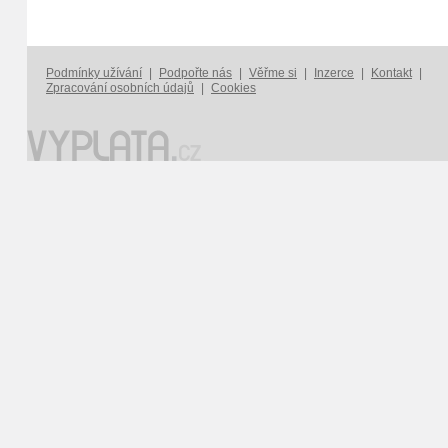
Podmínky užívání
|
Podpořte nás
|
Věřme si
|
Inzerce
|
Kontakt
|
Zpracování osobních údajů
|
Cookies