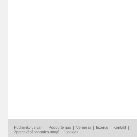
Podmínky užívání
|
Podpořte nás
|
Věřme si
|
Inzerce
|
Kontakt
|
Zpracování osobních údajů
|
Cookies