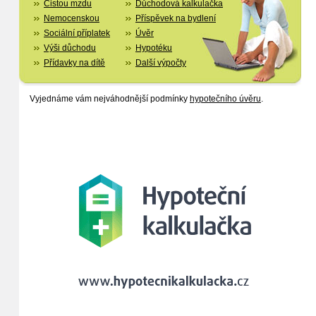
Čistou mzdu
Důchodová kalkulačka
Nemocenskou
Příspěvek na bydlení
Sociální příplatek
Úvěr
Výši důchodu
Hypotéku
Přídavky na dítě
Další výpočty
Vyjednáme vám nejváhodnější podmínky
hypotečního úvěru
.