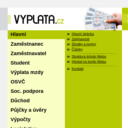
Hlavní
Hlavní stránka
Zajímavosti
Zaměstnanec
Zkratky a pojmy
Články
Zaměstnavatel
Struktura tohoto Webu
Student
Hledat na tomto Webu
Kontakt
Výplata mzdy
OSVČ
Soc. podpora
Důchod
Půjčky a úvěry
Výpočty