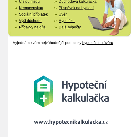
Čistou mzdu
Důchodová kalkulačka
Nemocenskou
Příspěvek na bydlení
Sociální příplatek
Úvěr
Výši důchodu
Hypotéku
Přídavky na dítě
Další výpočty
Vyjednáme vám nejváhodnější podmínky
hypotečního úvěru
.