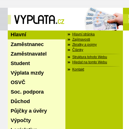
Hlavní
Hlavní stránka
Zajímavosti
Zaměstnanec
Zkratky a pojmy
Články
Zaměstnavatel
Struktura tohoto Webu
Student
Hledat na tomto Webu
Kontakt
Výplata mzdy
OSVČ
Soc. podpora
Důchod
Půjčky a úvěry
Výpočty