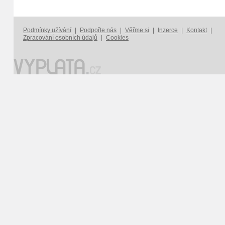
Podmínky užívání
|
Podpořte nás
|
Věřme si
|
Inzerce
|
Kontakt
|
Zpracování osobních údajů
|
Cookies