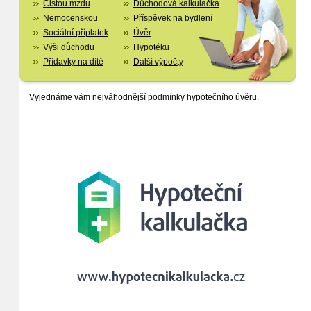
Čistou mzdu
Důchodová kalkulačka
Nemocenskou
Příspěvek na bydlení
Sociální příplatek
Úvěr
Výši důchodu
Hypotéku
Přídavky na dítě
Další výpočty
Vyjednáme vám nejváhodnější podmínky
hypotečního úvěru
.