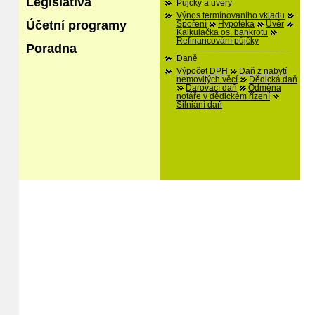
Legislativa
Půjčky a úvěry
Výnos termínovaního vkladu
Účetní programy
Spoření
Hypotéka
Úvěr
Kalkulačka os. bankrotu
Refinancování půjčky
Poradna
Daně
Výpočet DPH
Daň z nabytí
nemovitých věcí
Dědická daň
Darovací daň
Odměna
notáře v dědickém řízení
Silniání daň