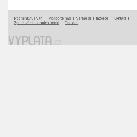
Podmínky užívání
|
Podpořte nás
|
Věřme si
|
Inzerce
|
Kontakt
|
Zpracování osobních údajů
|
Cookies