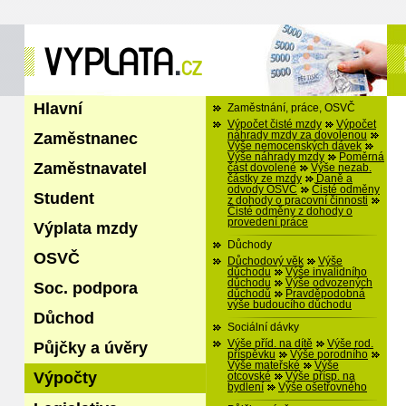
Hlavní
Zaměstnání, práce, OSVČ
Výpočet čisté mzdy
Výpočet
Zaměstnanec
náhrady mzdy za dovolenou
Výše nemocenských dávek
Výše náhrady mzdy
Poměrná
Zaměstnavatel
část dovolené
Výše nezab.
částky ze mzdy
Daně a
odvody OSVČ
Čisté odměny
Student
z dohody o pracovní činnosti
Čisté odměny z dohody o
provedení práce
Výplata mzdy
Důchody
OSVČ
Důchodový věk
Výše
důchodu
Výše invalidního
důchodu
Výše odvozených
Soc. podpora
důchodů
Pravděpodobná
výše budoucího důchodu
Důchod
Sociální dávky
Výše příd. na dítě
Výše rod.
Půjčky a úvěry
příspěvku
Výše porodního
Výše mateřské
Výše
Výpočty
otcovské
Výše přísp. na
bydlení
Výše ošetřovného