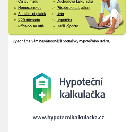
Čistou mzdu
Důchodová kalkulačka
Nemocenskou
Příspěvek na bydlení
Sociální příplatek
Úvěr
Výši důchodu
Hypotéku
Přídavky na dítě
Další výpočty
Vyjednáme vám nejváhodnější podmínky
hypotečního úvěru
.