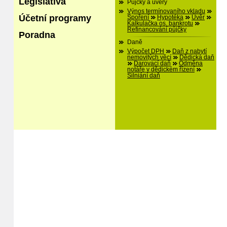
Legislativa
Půjčky a úvěry
Výnos termínovaního vkladu
Účetní programy
Spoření
Hypotéka
Úvěr
Kalkulačka os. bankrotu
Refinancování půjčky
Poradna
Daně
Výpočet DPH
Daň z nabytí
nemovitých věcí
Dědická daň
Darovací daň
Odměna
notáře v dědickém řízení
Silniání daň