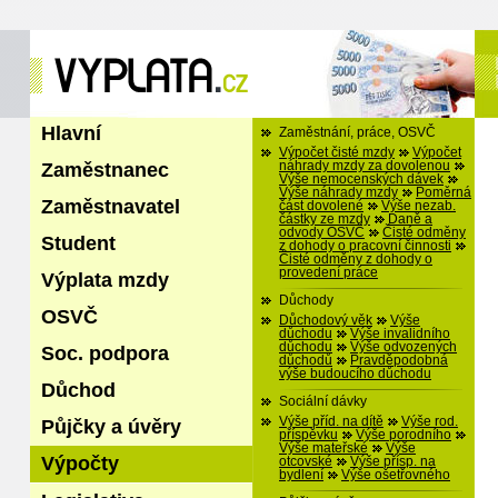
Hlavní
Zaměstnání, práce, OSVČ
Výpočet čisté mzdy
Výpočet
Zaměstnanec
náhrady mzdy za dovolenou
Výše nemocenských dávek
Výše náhrady mzdy
Poměrná
Zaměstnavatel
část dovolené
Výše nezab.
částky ze mzdy
Daně a
odvody OSVČ
Čisté odměny
Student
z dohody o pracovní činnosti
Čisté odměny z dohody o
provedení práce
Výplata mzdy
Důchody
OSVČ
Důchodový věk
Výše
důchodu
Výše invalidního
důchodu
Výše odvozených
Soc. podpora
důchodů
Pravděpodobná
výše budoucího důchodu
Důchod
Sociální dávky
Výše příd. na dítě
Výše rod.
Půjčky a úvěry
příspěvku
Výše porodního
Výše mateřské
Výše
Výpočty
otcovské
Výše přísp. na
bydlení
Výše ošetřovného