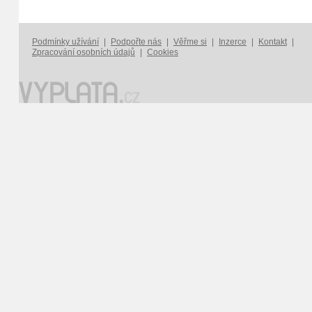
Podmínky užívání
|
Podpořte nás
|
Věřme si
|
Inzerce
|
Kontakt
|
Zpracování osobních údajů
|
Cookies