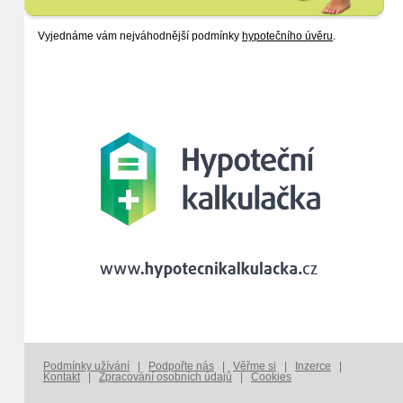
Vyjednáme vám nejváhodnější podmínky
hypotečního úvěru
.
Podmínky užívání
|
Podpořte nás
|
Věřme si
|
Inzerce
|
Kontakt
|
Zpracování osobních údajů
|
Cookies