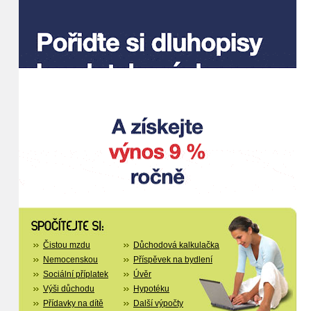
Čistou mzdu
Důchodová kalkulačka
Nemocenskou
Příspěvek na bydlení
Sociální příplatek
Úvěr
Výši důchodu
Hypotéku
Přídavky na dítě
Další výpočty