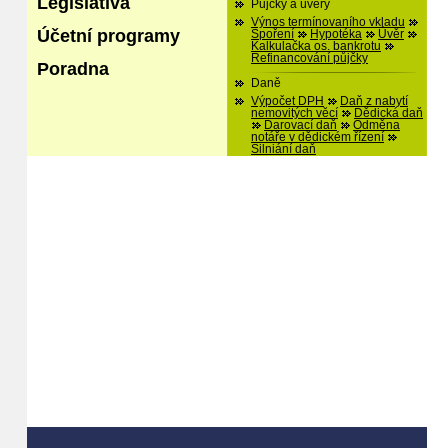
Legislativa
Půjčky a úvěry
Výnos termínovaního vkladu
Účetní programy
Spoření
Hypotéka
Úvěr
Kalkulačka os. bankrotu
Refinancování půjčky
Poradna
Daně
Výpočet DPH
Daň z nabytí
nemovitých věcí
Dědická daň
Darovací daň
Odměna
notáře v dědickém řízení
Silniání daň