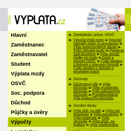
Hlavní
Zaměstnání, práce, OSVČ
Výpočet čisté mzdy
Výpočet
Zaměstnanec
náhrady mzdy za dovolenou
Výše nemocenských dávek
Výše náhrady mzdy
Poměrná
Zaměstnavatel
část dovolené
Výše nezab.
částky ze mzdy
Daně a
odvody OSVČ
Čisté odměny
Student
z dohody o pracovní činnosti
Čisté odměny z dohody o
provedení práce
Výplata mzdy
Důchody
OSVČ
Důchodový věk
Výše
důchodu
Výše invalidního
důchodu
Výše odvozených
Soc. podpora
důchodů
Pravděpodobná
výše budoucího důchodu
Důchod
Sociální dávky
Výše příd. na dítě
Výše rod.
Půjčky a úvěry
příspěvku
Výše porodního
Výše mateřské
Výše
Výpočty
otcovské
Výše přísp. na
bydlení
Výše ošetřovného