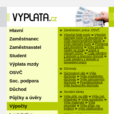
Hlavní
Zaměstnání, práce, OSVČ
Výpočet čisté mzdy
Výpočet
Zaměstnanec
náhrady mzdy za dovolenou
Výše nemocenských dávek
Výše náhrady mzdy
Poměrná
Zaměstnavatel
část dovolené
Výše nezab.
částky ze mzdy
Daně a
odvody OSVČ
Čisté odměny
Student
z dohody o pracovní činnosti
Čisté odměny z dohody o
provedení práce
Výplata mzdy
Důchody
OSVČ
Důchodový věk
Výše
důchodu
Výše invalidního
důchodu
Výše odvozených
Soc. podpora
důchodů
Pravděpodobná
výše budoucího důchodu
Důchod
Sociální dávky
Výše příd. na dítě
Výše rod.
Půjčky a úvěry
příspěvku
Výše porodního
Výše mateřské
Výše
Výpočty
otcovské
Výše přísp. na
bydlení
Výše ošetřovného