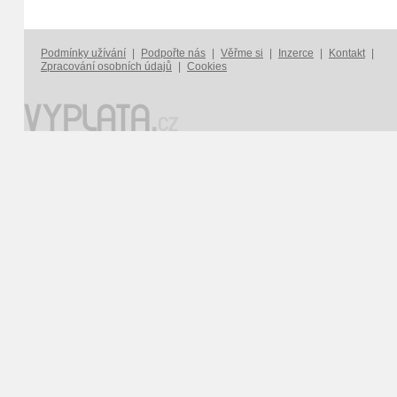
Podmínky užívání
|
Podpořte nás
|
Věřme si
|
Inzerce
|
Kontakt
|
Zpracování osobních údajů
|
Cookies