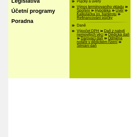
Legislativa
Půjčky a úvěry
Výnos termínovaního vkladu
Účetní programy
Spoření
Hypotéka
Úvěr
Kalkulačka os. bankrotu
Refinancování půjčky
Poradna
Daně
Výpočet DPH
Daň z nabytí
nemovitých věcí
Dědická daň
Darovací daň
Odměna
notáře v dědickém řízení
Silniání daň