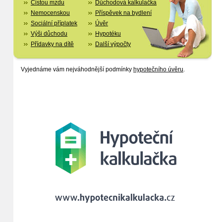
Čistou mzdu
Důchodová kalkulačka
Nemocenskou
Příspěvek na bydlení
Sociální příplatek
Úvěr
Výši důchodu
Hypotéku
Přídavky na dítě
Další výpočty
Vyjednáme vám nejváhodnější podmínky
hypotečního úvěru
.