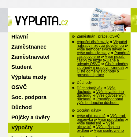
Hlavní
Zaměstnání, práce, OSVČ
Výpočet čisté mzdy
Výpočet
Zaměstnanec
náhrady mzdy za dovolenou
Výše nemocenských dávek
Výše náhrady mzdy
Poměrná
Zaměstnavatel
část dovolené
Výše nezab.
částky ze mzdy
Daně a
odvody OSVČ
Čisté odměny
Student
z dohody o pracovní činnosti
Čisté odměny z dohody o
provedení práce
Výplata mzdy
Důchody
OSVČ
Důchodový věk
Výše
důchodu
Výše invalidního
důchodu
Výše odvozených
Soc. podpora
důchodů
Pravděpodobná
výše budoucího důchodu
Důchod
Sociální dávky
Výše příd. na dítě
Výše rod.
Půjčky a úvěry
příspěvku
Výše porodního
Výše mateřské
Výše
Výpočty
otcovské
Výše přísp. na
bydlení
Výše ošetřovného