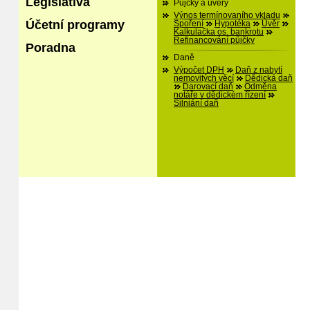
Legislativa
Půjčky a úvěry
Výnos termínovaního vkladu
Účetní programy
Spoření
Hypotéka
Úvěr
Kalkulačka os. bankrotu
Refinancování půjčky
Poradna
Daně
Výpočet DPH
Daň z nabytí
nemovitých věcí
Dědická daň
Darovací daň
Odměna
notáře v dědickém řízení
Silniání daň