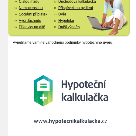
Čistou mzdu
Důchodová kalkulačka
Nemocenskou
Příspěvek na bydlení
Sociální příplatek
Úvěr
Výši důchodu
Hypotéku
Přídavky na dítě
Další výpočty
Vyjednáme vám nejváhodnější podmínky
hypotečního úvěru
.