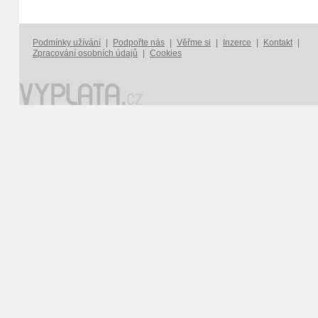
Podmínky užívání
|
Podpořte nás
|
Věřme si
|
Inzerce
|
Kontakt
|
Zpracování osobních údajů
|
Cookies