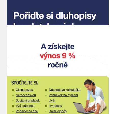
Čistou mzdu
Důchodová kalkulačka
Nemocenskou
Příspěvek na bydlení
Sociální příplatek
Úvěr
Výši důchodu
Hypotéku
Přídavky na dítě
Další výpočty