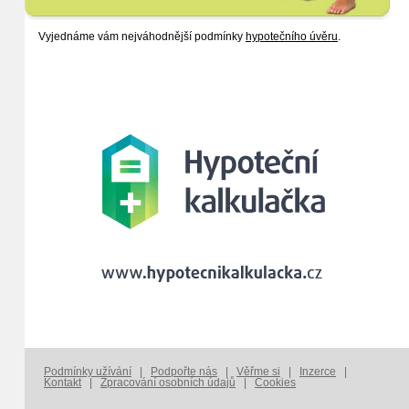
Vyjednáme vám nejváhodnější podmínky
hypotečního úvěru
.
Podmínky užívání
|
Podpořte nás
|
Věřme si
|
Inzerce
|
Kontakt
|
Zpracování osobních údajů
|
Cookies