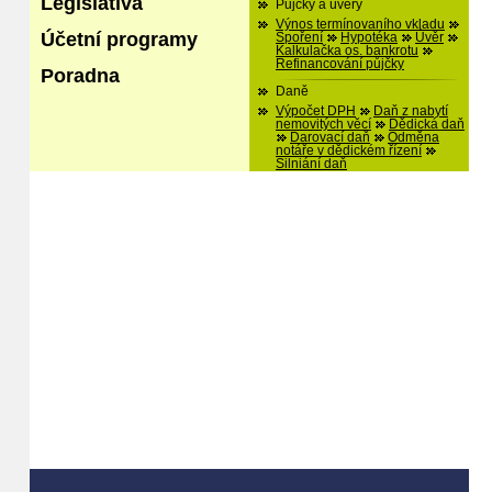
Legislativa
Půjčky a úvěry
Výnos termínovaního vkladu
Účetní programy
Spoření
Hypotéka
Úvěr
Kalkulačka os. bankrotu
Refinancování půjčky
Poradna
Daně
Výpočet DPH
Daň z nabytí
nemovitých věcí
Dědická daň
Darovací daň
Odměna
notáře v dědickém řízení
Silniání daň