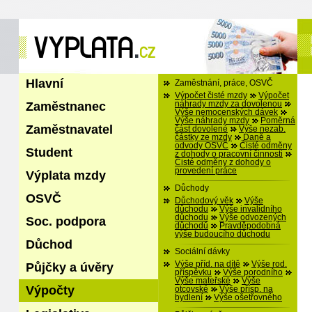
Hlavní
Zaměstnání, práce, OSVČ
Výpočet čisté mzdy
Výpočet
Zaměstnanec
náhrady mzdy za dovolenou
Výše nemocenských dávek
Výše náhrady mzdy
Poměrná
Zaměstnavatel
část dovolené
Výše nezab.
částky ze mzdy
Daně a
odvody OSVČ
Čisté odměny
Student
z dohody o pracovní činnosti
Čisté odměny z dohody o
provedení práce
Výplata mzdy
Důchody
OSVČ
Důchodový věk
Výše
důchodu
Výše invalidního
důchodu
Výše odvozených
Soc. podpora
důchodů
Pravděpodobná
výše budoucího důchodu
Důchod
Sociální dávky
Výše příd. na dítě
Výše rod.
Půjčky a úvěry
příspěvku
Výše porodního
Výše mateřské
Výše
Výpočty
otcovské
Výše přísp. na
bydlení
Výše ošetřovného