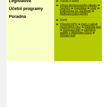
Legislativa
Půjčky a úvěry
Výnos termínovaního vkladu
Účetní programy
Spoření
Hypotéka
Úvěr
Kalkulačka os. bankrotu
Refinancování půjčky
Poradna
Daně
Výpočet DPH
Daň z nabytí
nemovitých věcí
Dědická daň
Darovací daň
Odměna
notáře v dědickém řízení
Silniání daň