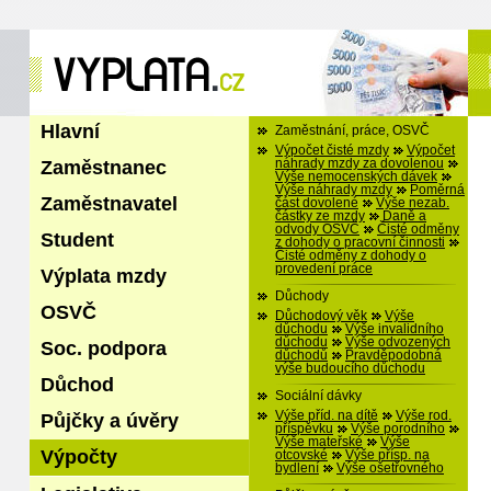
Hlavní
Zaměstnání, práce, OSVČ
Výpočet čisté mzdy
Výpočet
Zaměstnanec
náhrady mzdy za dovolenou
Výše nemocenských dávek
Výše náhrady mzdy
Poměrná
Zaměstnavatel
část dovolené
Výše nezab.
částky ze mzdy
Daně a
odvody OSVČ
Čisté odměny
Student
z dohody o pracovní činnosti
Čisté odměny z dohody o
provedení práce
Výplata mzdy
Důchody
OSVČ
Důchodový věk
Výše
důchodu
Výše invalidního
důchodu
Výše odvozených
Soc. podpora
důchodů
Pravděpodobná
výše budoucího důchodu
Důchod
Sociální dávky
Výše příd. na dítě
Výše rod.
Půjčky a úvěry
příspěvku
Výše porodního
Výše mateřské
Výše
Výpočty
otcovské
Výše přísp. na
bydlení
Výše ošetřovného