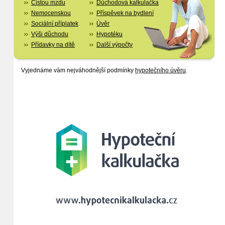
Čistou mzdu
Důchodová kalkulačka
Nemocenskou
Příspěvek na bydlení
Sociální příplatek
Úvěr
Výši důchodu
Hypotéku
Přídavky na dítě
Další výpočty
Vyjednáme vám nejváhodnější podmínky
hypotečního úvěru
.