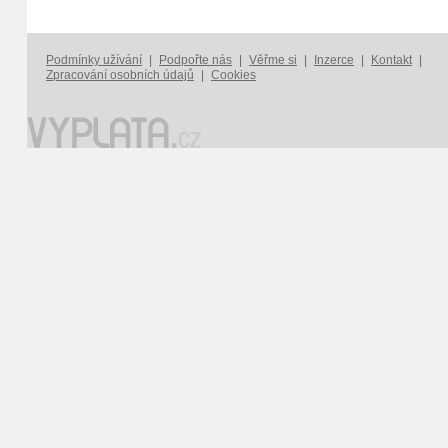
Podmínky užívání
|
Podpořte nás
|
Věřme si
|
Inzerce
|
Kontakt
|
Zpracování osobních údajů
|
Cookies