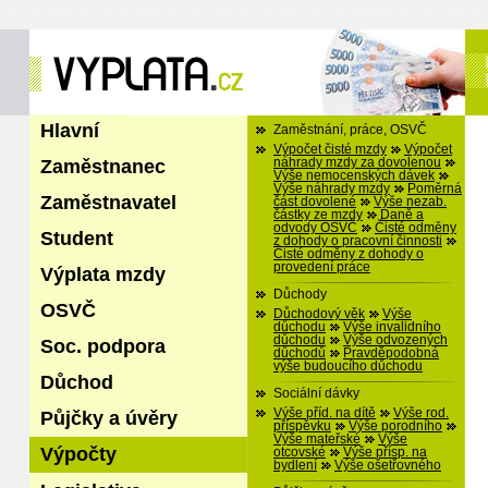
Hlavní
Zaměstnání, práce, OSVČ
Výpočet čisté mzdy
Výpočet
Zaměstnanec
náhrady mzdy za dovolenou
Výše nemocenských dávek
Výše náhrady mzdy
Poměrná
Zaměstnavatel
část dovolené
Výše nezab.
částky ze mzdy
Daně a
odvody OSVČ
Čisté odměny
Student
z dohody o pracovní činnosti
Čisté odměny z dohody o
provedení práce
Výplata mzdy
Důchody
OSVČ
Důchodový věk
Výše
důchodu
Výše invalidního
důchodu
Výše odvozených
Soc. podpora
důchodů
Pravděpodobná
výše budoucího důchodu
Důchod
Sociální dávky
Výše příd. na dítě
Výše rod.
Půjčky a úvěry
příspěvku
Výše porodního
Výše mateřské
Výše
Výpočty
otcovské
Výše přísp. na
bydlení
Výše ošetřovného