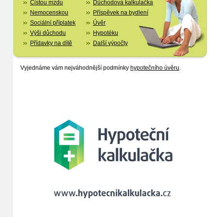
Čistou mzdu
Důchodová kalkulačka
Nemocenskou
Příspěvek na bydlení
Sociální příplatek
Úvěr
Výši důchodu
Hypotéku
Přídavky na dítě
Další výpočty
Vyjednáme vám nejváhodnější podmínky
hypotečního úvěru
.