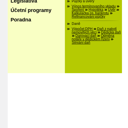
Legislativa
Půjčky a úvěry
Výnos termínovaního vkladu
Účetní programy
Spoření
Hypotéka
Úvěr
Kalkulačka os. bankrotu
Refinancování půjčky
Poradna
Daně
Výpočet DPH
Daň z nabytí
nemovitých věcí
Dědická daň
Darovací daň
Odměna
notáře v dědickém řízení
Silniání daň