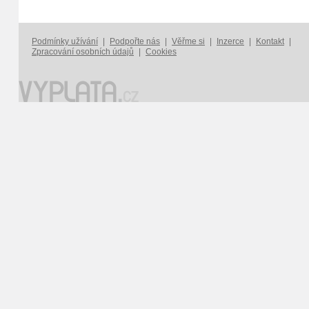
Podmínky užívání
|
Podpořte nás
|
Věřme si
|
Inzerce
|
Kontakt
|
Zpracování osobních údajů
|
Cookies