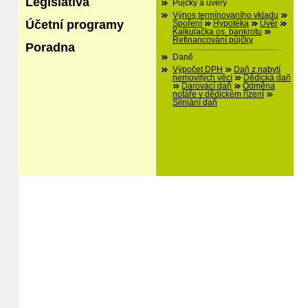
Legislativa
Půjčky a úvěry
Výnos termínovaního vkladu
Účetní programy
Spoření
Hypotéka
Úvěr
Kalkulačka os. bankrotu
Refinancování půjčky
Poradna
Daně
Výpočet DPH
Daň z nabytí
nemovitých věcí
Dědická daň
Darovací daň
Odměna
notáře v dědickém řízení
Silniání daň