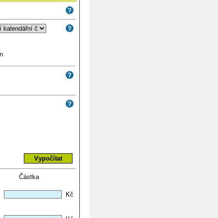
n
Částka
Kč