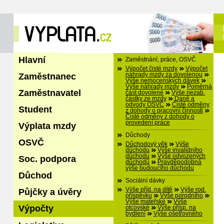
Hlavní
Zaměstnání, práce, OSVČ
Výpočet čisté mzdy
Výpočet
Zaměstnanec
náhrady mzdy za dovolenou
Výše nemocenských dávek
Výše náhrady mzdy
Poměrná
Zaměstnavatel
část dovolené
Výše nezab.
částky ze mzdy
Daně a
odvody OSVČ
Čisté odměny
Student
z dohody o pracovní činnosti
Čisté odměny z dohody o
provedení práce
Výplata mzdy
Důchody
OSVČ
Důchodový věk
Výše
důchodu
Výše invalidního
důchodu
Výše odvozených
Soc. podpora
důchodů
Pravděpodobná
výše budoucího důchodu
Důchod
Sociální dávky
Výše příd. na dítě
Výše rod.
Půjčky a úvěry
příspěvku
Výše porodního
Výše mateřské
Výše
Výpočty
otcovské
Výše přísp. na
bydlení
Výše ošetřovného