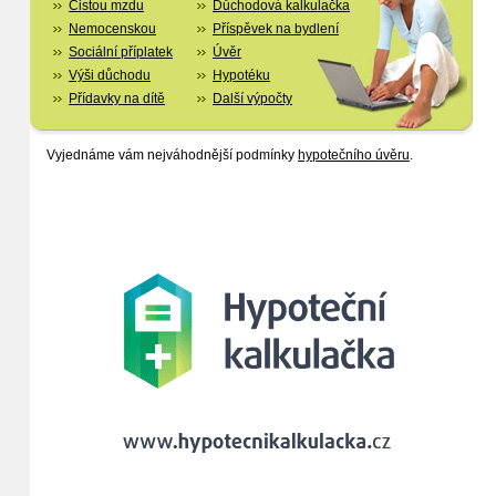
Čistou mzdu
Důchodová kalkulačka
Nemocenskou
Příspěvek na bydlení
Sociální příplatek
Úvěr
Výši důchodu
Hypotéku
Přídavky na dítě
Další výpočty
Vyjednáme vám nejváhodnější podmínky
hypotečního úvěru
.