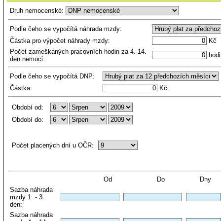
Druh nemocenské:
Podle čeho se vypočítá náhrada mzdy:
Částka pro výpočet náhrady mzdy:
Kč
Počet zameškaných pracovních hodin za 4.-14.
hodi
den nemoci:
Podle čeho se vypočítá DNP:
Částka:
Kč
Období od:
Období do:
Počet placených dní u OČR:
Od
Do
Dny
Sazba náhrada
mzdy 1. - 3.
den:
Sazba náhrada