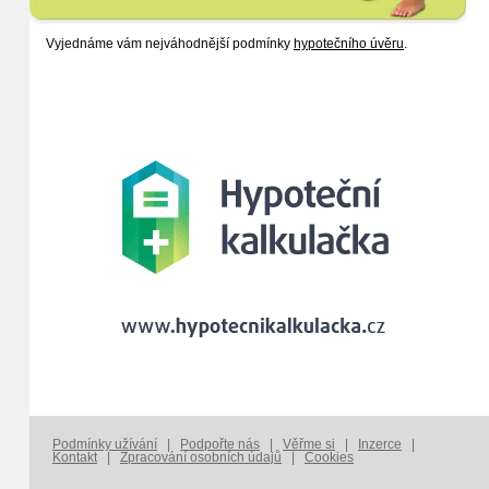
Vyjednáme vám nejváhodnější podmínky
hypotečního úvěru
.
Podmínky užívání
|
Podpořte nás
|
Věřme si
|
Inzerce
|
Kontakt
|
Zpracování osobních údajů
|
Cookies