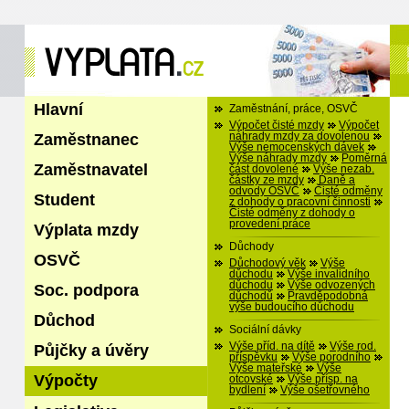
Hlavní
Zaměstnání, práce, OSVČ
Výpočet čisté mzdy
Výpočet
Zaměstnanec
náhrady mzdy za dovolenou
Výše nemocenských dávek
Výše náhrady mzdy
Poměrná
Zaměstnavatel
část dovolené
Výše nezab.
částky ze mzdy
Daně a
odvody OSVČ
Čisté odměny
Student
z dohody o pracovní činnosti
Čisté odměny z dohody o
provedení práce
Výplata mzdy
Důchody
OSVČ
Důchodový věk
Výše
důchodu
Výše invalidního
důchodu
Výše odvozených
Soc. podpora
důchodů
Pravděpodobná
výše budoucího důchodu
Důchod
Sociální dávky
Výše příd. na dítě
Výše rod.
Půjčky a úvěry
příspěvku
Výše porodního
Výše mateřské
Výše
Výpočty
otcovské
Výše přísp. na
bydlení
Výše ošetřovného