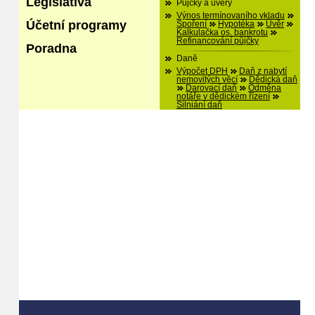
Legislativa
Půjčky a úvěry
Výnos termínovaního vkladu
Účetní programy
Spoření
Hypotéka
Úvěr
Kalkulačka os. bankrotu
Refinancování půjčky
Poradna
Daně
Výpočet DPH
Daň z nabytí
nemovitých věcí
Dědická daň
Darovací daň
Odměna
notáře v dědickém řízení
Silniání daň