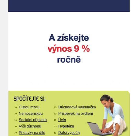
Čistou mzdu
Důchodová kalkulačka
Nemocenskou
Příspěvek na bydlení
Sociální příplatek
Úvěr
Výši důchodu
Hypotéku
Přídavky na dítě
Další výpočty