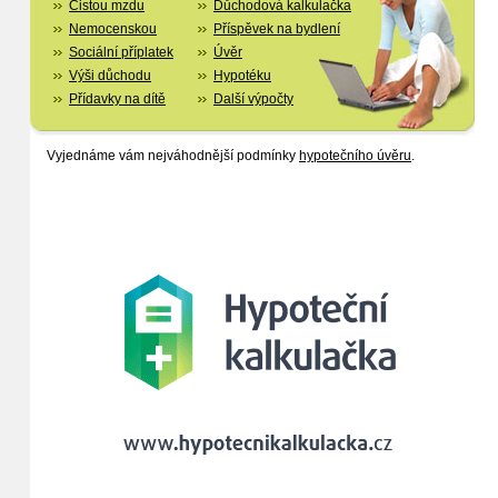
Čistou mzdu
Důchodová kalkulačka
Nemocenskou
Příspěvek na bydlení
Sociální příplatek
Úvěr
Výši důchodu
Hypotéku
Přídavky na dítě
Další výpočty
Vyjednáme vám nejváhodnější podmínky
hypotečního úvěru
.