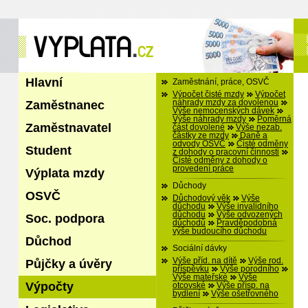
Hlavní
Zaměstnání, práce, OSVČ
Výpočet čisté mzdy
Výpočet
Zaměstnanec
náhrady mzdy za dovolenou
Výše nemocenských dávek
Výše náhrady mzdy
Poměrná
Zaměstnavatel
část dovolené
Výše nezab.
částky ze mzdy
Daně a
odvody OSVČ
Čisté odměny
Student
z dohody o pracovní činnosti
Čisté odměny z dohody o
provedení práce
Výplata mzdy
Důchody
OSVČ
Důchodový věk
Výše
důchodu
Výše invalidního
důchodu
Výše odvozených
Soc. podpora
důchodů
Pravděpodobná
výše budoucího důchodu
Důchod
Sociální dávky
Výše příd. na dítě
Výše rod.
Půjčky a úvěry
příspěvku
Výše porodního
Výše mateřské
Výše
Výpočty
otcovské
Výše přísp. na
bydlení
Výše ošetřovného