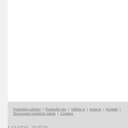
Podmínky užívání
|
Podpořte nás
|
Věřme si
|
Inzerce
|
Kontakt
|
Zpracování osobních údajů
|
Cookies