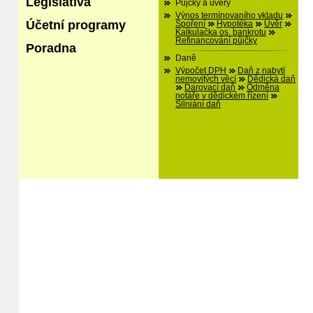
Legislativa
Půjčky a úvěry
Výnos termínovaního vkladu
Účetní programy
Spoření
Hypotéka
Úvěr
Kalkulačka os. bankrotu
Refinancování půjčky
Poradna
Daně
Výpočet DPH
Daň z nabytí
nemovitých věcí
Dědická daň
Darovací daň
Odměna
notáře v dědickém řízení
Silniání daň