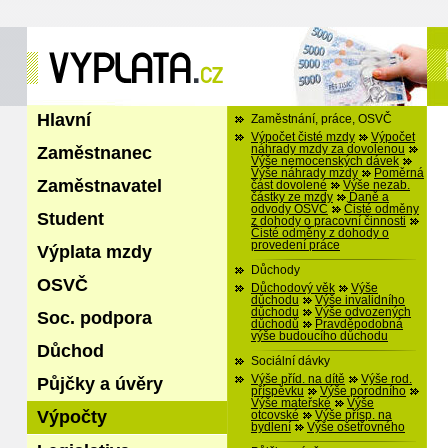
Hlavní
Zaměstnání, práce, OSVČ
Výpočet čisté mzdy
Výpočet
Zaměstnanec
náhrady mzdy za dovolenou
Výše nemocenských dávek
Výše náhrady mzdy
Poměrná
Zaměstnavatel
část dovolené
Výše nezab.
částky ze mzdy
Daně a
odvody OSVČ
Čisté odměny
Student
z dohody o pracovní činnosti
Čisté odměny z dohody o
provedení práce
Výplata mzdy
Důchody
OSVČ
Důchodový věk
Výše
důchodu
Výše invalidního
důchodu
Výše odvozených
Soc. podpora
důchodů
Pravděpodobná
výše budoucího důchodu
Důchod
Sociální dávky
Výše příd. na dítě
Výše rod.
Půjčky a úvěry
příspěvku
Výše porodního
Výše mateřské
Výše
Výpočty
otcovské
Výše přísp. na
bydlení
Výše ošetřovného