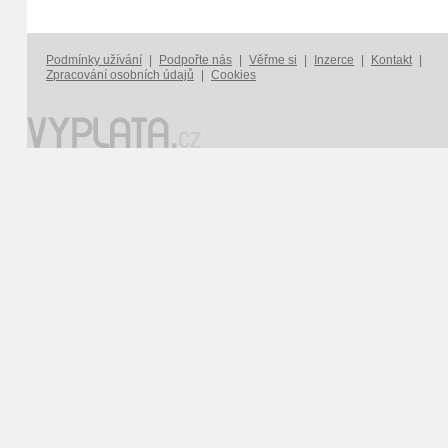
Podmínky užívání
|
Podpořte nás
|
Věřme si
|
Inzerce
|
Kontakt
|
Zpracování osobních údajů
|
Cookies