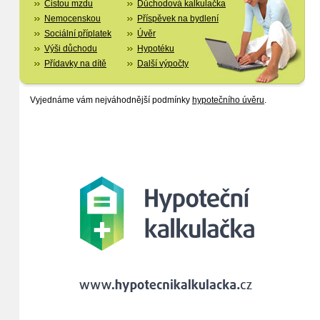
Čistou mzdu
Důchodová kalkulačka
Nemocenskou
Příspěvek na bydlení
Sociální příplatek
Úvěr
Výši důchodu
Hypotéku
Přídavky na dítě
Další výpočty
Vyjednáme vám nejváhodnější podmínky
hypotečního úvěru
.