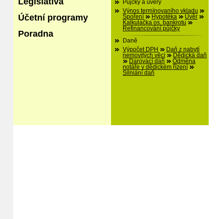
Legislativa
Půjčky a úvěry
Výnos termínovaního vkladu
Účetní programy
Spoření
Hypotéka
Úvěr
Kalkulačka os. bankrotu
Refinancování půjčky
Poradna
Daně
Výpočet DPH
Daň z nabytí
nemovitých věcí
Dědická daň
Darovací daň
Odměna
notáře v dědickém řízení
Silniání daň