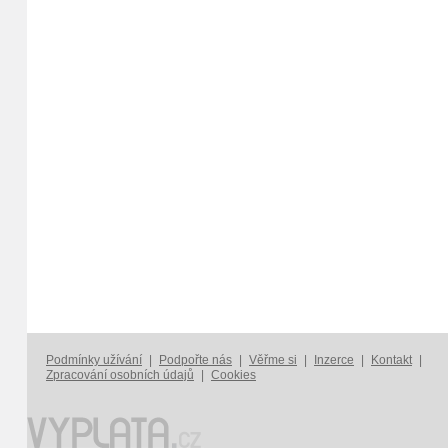
Podmínky užívání
|
Podpořte nás
|
Věřme si
|
Inzerce
|
Kontakt
|
Zpracování osobních údajů
|
Cookies