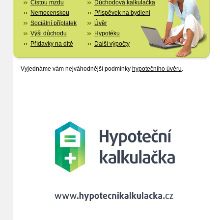
Čistou mzdu
Důchodová kalkulačka
Nemocenskou
Příspěvek na bydlení
Sociální příplatek
Úvěr
Výši důchodu
Hypotéku
Přídavky na dítě
Další výpočty
Vyjednáme vám nejváhodnější podmínky
hypotečního úvěru
.