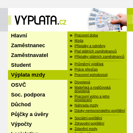
Hlavní
Pracovní doba
Mzda
Zaměstnanec
Příplatky a odměny
Plat státních zaměstnanců
Zaměstnavatel
Příplatky státních zaměstnanců
Student
Průměrný výdělek
Práce přesčas
Výplata mzdy
Pracovní pohotovost
Dovolená
OSVČ
Mateřská a rodičovská
dovolená
Soc. podpora
Pracovní volno a jeho
proplácení
Důchod
Náhrada mzdy
Dávky nemocenského pojištění
Půjčky a úvěry
Sociální pojištění
Výpočty
Zdravotní pojištění
Zdanění mzdy