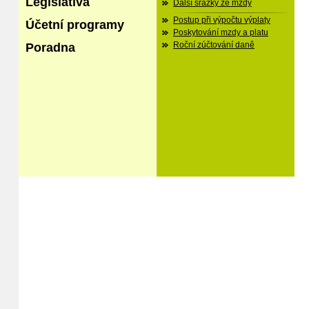
Legislativa
Další srážky ze mzdy
Postup při výpočtu výplaty
Účetní programy
Poskytování mzdy a platu
Poradna
Roční zúčtování daně