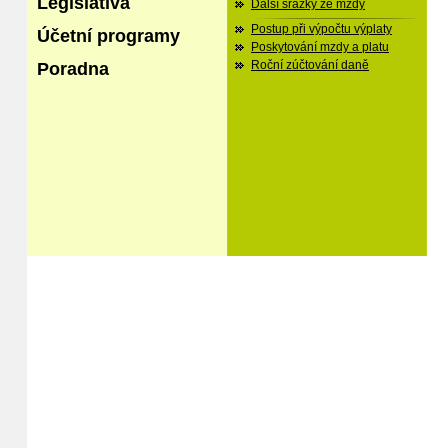
Legislativa
Další srážky ze mzdy
Postup při výpočtu výplaty
Účetní programy
Poskytování mzdy a platu
Poradna
Roční zúčtování daně