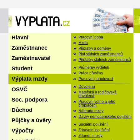
Hlavní
Pracovní doba
Mzda
Zaměstnanec
Příplatky a odměny
Plat státních zaměstnanců
Zaměstnavatel
Příplatky státních zaměstnanců
Student
Průměrný výdělek
Práce přesčas
Výplata mzdy
Pracovní pohotovost
Dovolená
OSVČ
Mateřská a rodičovská
dovolená
Soc. podpora
Pracovní volno a jeho
proplácení
Důchod
Náhrada mzdy
Dávky nemocenského pojištění
Půjčky a úvěry
Sociální pojištění
Výpočty
Zdravotní pojištění
Zdanění mzdy