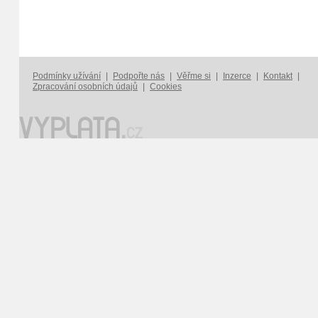
Podmínky užívání
|
Podpořte nás
|
Věřme si
|
Inzerce
|
Kontakt
|
Zpracování osobních údajů
|
Cookies