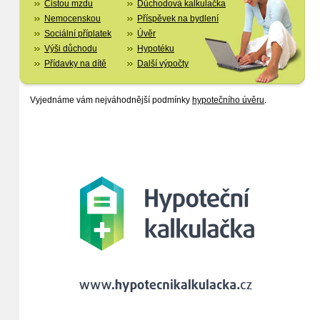
Čistou mzdu
Důchodová kalkulačka
Nemocenskou
Příspěvek na bydlení
Sociální příplatek
Úvěr
Výši důchodu
Hypotéku
Přídavky na dítě
Další výpočty
Vyjednáme vám nejváhodnější podmínky
hypotečního úvěru
.