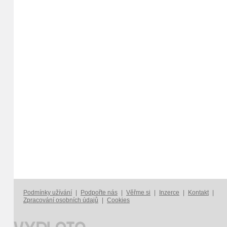
Podmínky užívání
|
Podpořte nás
|
Věřme si
|
Inzerce
|
Kontakt
|
Zpracování osobních údajů
|
Cookies