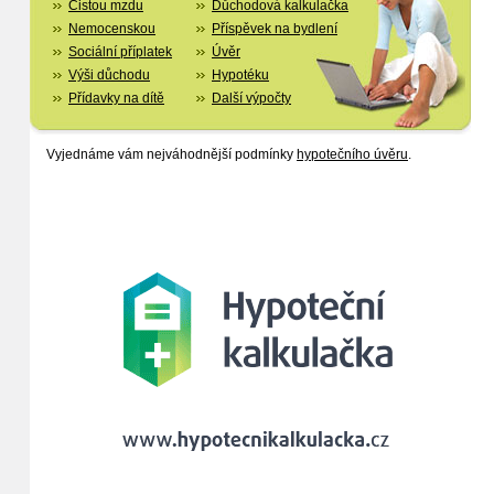
Čistou mzdu
Důchodová kalkulačka
Nemocenskou
Příspěvek na bydlení
Sociální příplatek
Úvěr
Výši důchodu
Hypotéku
Přídavky na dítě
Další výpočty
Vyjednáme vám nejváhodnější podmínky
hypotečního úvěru
.