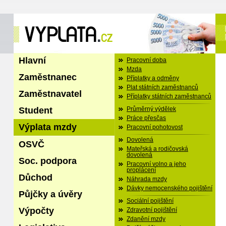
Hlavní
Pracovní doba
Mzda
Zaměstnanec
Příplatky a odměny
Plat státních zaměstnanců
Zaměstnavatel
Příplatky státních zaměstnanců
Student
Průměrný výdělek
Práce přesčas
Výplata mzdy
Pracovní pohotovost
Dovolená
OSVČ
Mateřská a rodičovská
dovolená
Soc. podpora
Pracovní volno a jeho
proplácení
Důchod
Náhrada mzdy
Dávky nemocenského pojištění
Půjčky a úvěry
Sociální pojištění
Výpočty
Zdravotní pojištění
Zdanění mzdy