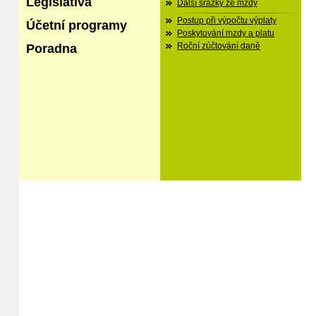
Legislativa
Další srážky ze mzdy
Postup při výpočtu výplaty
Účetní programy
Poskytování mzdy a platu
Poradna
Roční zúčtování daně