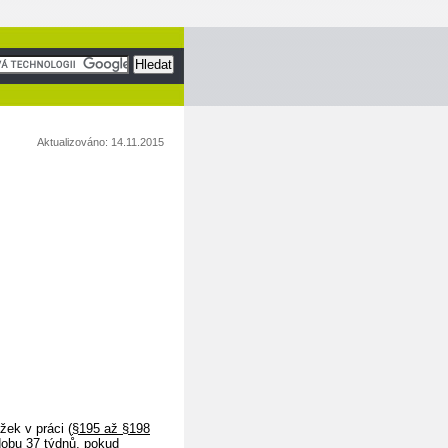
Aktualizováno: 14.11.2015
žek v práci (
§195 až §198
dobu 37 týdnů, pokud