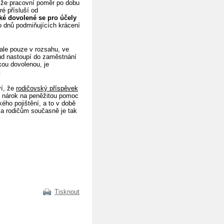
, že pracovní poměr po dobu
ré přísluší od
ké dovolené se pro účely
 dnů podmiňujících krácení
ale pouze v rozsahu, ve
ud nastoupí do zaměstnání
kou dovolenou, je
.
ví, že
rodičovský příspěvek
íc nárok na peněžitou pomoc
ho pojištění, a to v době
a rodičům současně je tak
Tisknout