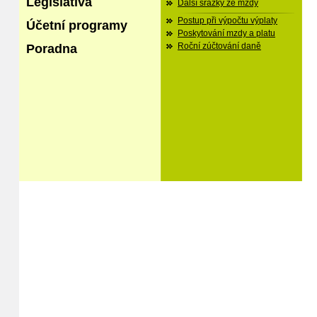
Legislativa
Další srážky ze mzdy
Postup při výpočtu výplaty
Účetní programy
Poskytování mzdy a platu
Poradna
Roční zúčtování daně