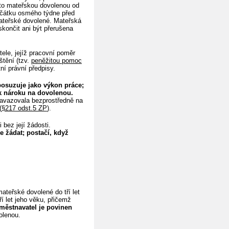
uto mateřskou dovolenou od
očátku osmého týdne před
ateřské dovolené. Mateřská
končit ani být přerušena
le, jejíž pracovní poměr
tění (tzv.
peněžitou pomoc
tní právní předpisy.
osuzuje jako výkon práce;
k nároku na dovolenou.
navazovala bezprostředně na
(
§217 odst.5 ZP
).
bez její žádosti.
 žádat; postačí, když
teřské dovolené do tří let
ří let jeho věku, přičemž
městnavatel je povinen
olenou.