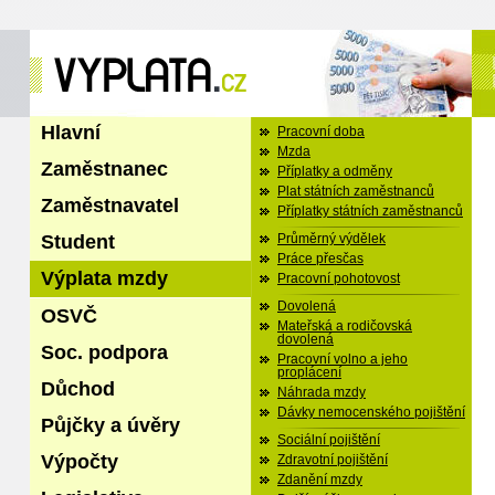
Hlavní
Pracovní doba
Mzda
Zaměstnanec
Příplatky a odměny
Plat státních zaměstnanců
Zaměstnavatel
Příplatky státních zaměstnanců
Student
Průměrný výdělek
Práce přesčas
Výplata mzdy
Pracovní pohotovost
Dovolená
OSVČ
Mateřská a rodičovská
dovolená
Soc. podpora
Pracovní volno a jeho
proplácení
Důchod
Náhrada mzdy
Dávky nemocenského pojištění
Půjčky a úvěry
Sociální pojištění
Výpočty
Zdravotní pojištění
Zdanění mzdy