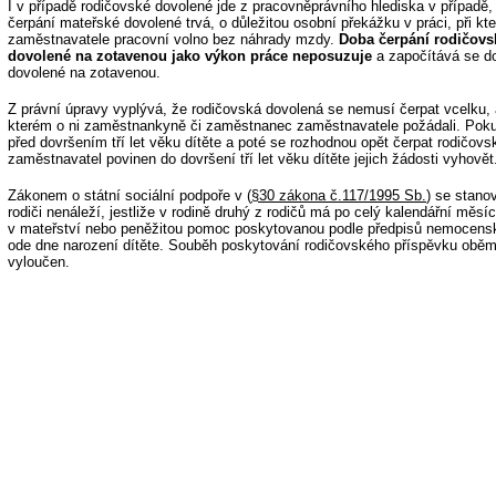
I v případě rodičovské dovolené jde z pracovněprávního hlediska v případě
čerpání mateřské dovolené trvá, o důležitou osobní překážku v práci, při kte
zaměstnavatele pracovní volno bez náhrady mzdy.
Doba čerpání rodičovs
dovolené na zotavenou jako výkon práce neposuzuje
a započítává se do
dovolené na zotavenou.
Z právní úpravy vyplývá, že rodičovská dovolená se nemusí čerpat vcelku, 
kterém o ni zaměstnankyně či zaměstnanec zaměstnavatele požádali. Pok
před dovršením tří let věku dítěte a poté se rozhodnou opět čerpat rodičovs
zaměstnavatel povinen do dovršení tří let věku dítěte jejich žádosti vyhovět
Zákonem o státní sociální podpoře v (
§30 zákona č.117/1995 Sb.
) se stano
rodiči nenáleží, jestliže v rodině druhý z rodičů má po celý kalendářní měs
v mateřství nebo peněžitou pomoc poskytovanou podle předpisů nemocenské
ode dne narození dítěte. Souběh poskytování rodičovského příspěvku oběm
vyloučen.