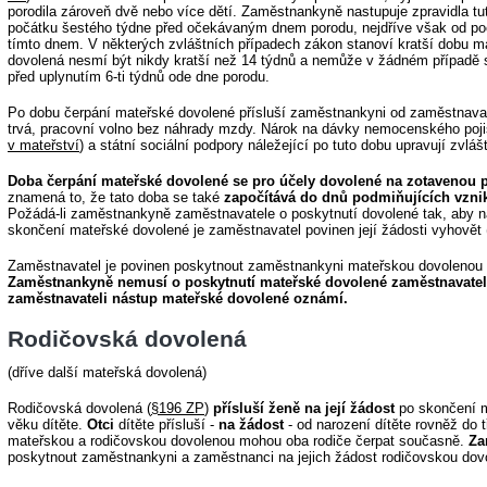
porodila zároveň dvě nebo více dětí. Zaměstnankyně nastupuje zpravidla t
počátku šestého týdne před očekávaným dnem porodu, nejdříve však od p
tímto dnem. V některých zvláštních případech zákon stanoví kratší dobu m
dovolená nesmí být nikdy kratší než 14 týdnů a nemůže v žádném případě s
před uplynutím 6-ti týdnů ode dne porodu.
Po dobu čerpání mateřské dovolené přísluší zaměstnankyni od zaměstnavate
trvá, pracovní volno bez náhrady mzdy. Nárok na dávky nemocenského pojiš
v mateřství
) a státní sociální podpory náležející po tuto dobu upravují zvláš
Doba čerpání mateřské dovolené se pro účely dovolené na zotavenou p
znamená to, že tato doba se také
započítává do dnů podmiňujících vzni
Požádá-li zaměstnankyně zaměstnavatele o poskytnutí dovolené tak, aby 
skončení mateřské dovolené je zaměstnavatel povinen její žádosti vyhovět 
Zaměstnavatel je povinen poskytnout zaměstnankyni mateřskou dovolenou i 
Zaměstnankyně nemusí o poskytnutí mateřské dovolené zaměstnavatele
zaměstnavateli nástup mateřské dovolené oznámí.
Rodičovská dovolená
(dříve další mateřská dovolená)
Rodičovská dovolená (
§196 ZP
)
přísluší ženě na její žádost
po skončení ma
věku dítěte.
Otci
dítěte přísluší -
na žádost
- od narození dítěte rovněž do t
mateřskou a rodičovskou dovolenou mohou oba rodiče čerpat současně.
Za
poskytnout zaměstnankyni a zaměstnanci na jejich žádost rodičovskou dov