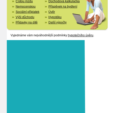
Čistou mzdu
Důchodová kalkulačka
Nemocenskou
Příspěvek na bydlení
Sociální příplatek
Úvěr
Výši důchodu
Hypotéku
Přídavky na dítě
Další výpočty
Vyjednáme vám nejváhodnější podmínky
hypotečního úvěru
.