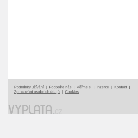
Podmínky užívání
|
Podpořte nás
|
Věřme si
|
Inzerce
|
Kontakt
|
Zpracování osobních údajů
|
Cookies