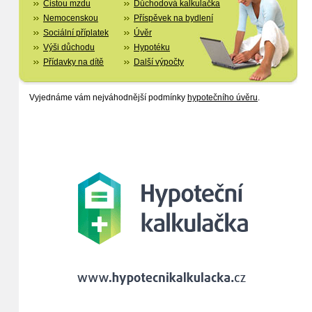
Čistou mzdu
Důchodová kalkulačka
Nemocenskou
Příspěvek na bydlení
Sociální příplatek
Úvěr
Výši důchodu
Hypotéku
Přídavky na dítě
Další výpočty
Vyjednáme vám nejváhodnější podmínky
hypotečního úvěru
.