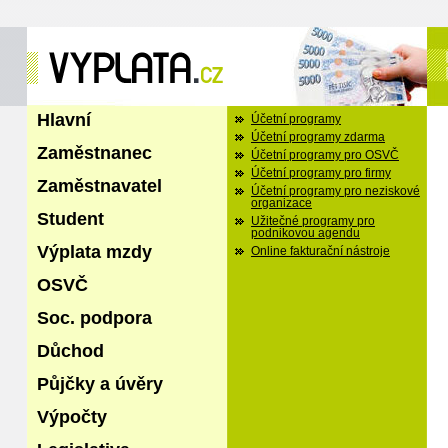
Hlavní
Účetní programy
Účetní programy zdarma
Zaměstnanec
Účetní programy pro OSVČ
Účetní programy pro firmy
Zaměstnavatel
Účetní programy pro neziskové
organizace
Student
Užitečné programy pro
podnikovou agendu
Výplata mzdy
Online fakturační nástroje
OSVČ
Soc. podpora
Důchod
Půjčky a úvěry
Výpočty