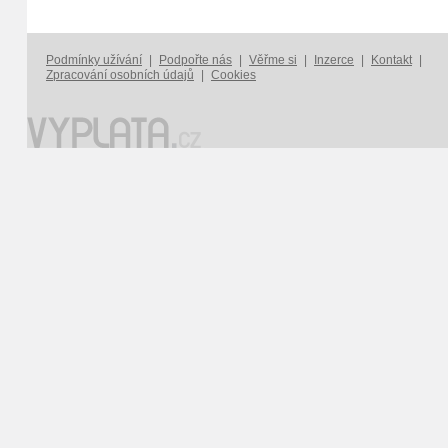
Podmínky užívání
|
Podpořte nás
|
Věřme si
|
Inzerce
|
Kontakt
|
Zpracování osobních údajů
|
Cookies