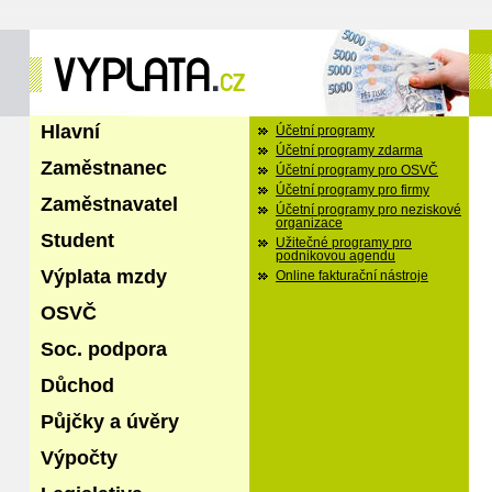
Hlavní
Účetní programy
Účetní programy zdarma
Zaměstnanec
Účetní programy pro OSVČ
Účetní programy pro firmy
Zaměstnavatel
Účetní programy pro neziskové
organizace
Student
Užitečné programy pro
podnikovou agendu
Výplata mzdy
Online fakturační nástroje
OSVČ
Soc. podpora
Důchod
Půjčky a úvěry
Výpočty