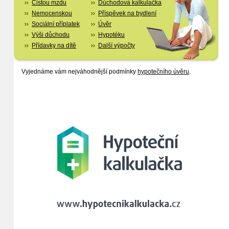
Čistou mzdu
Důchodová kalkulačka
Nemocenskou
Příspěvek na bydlení
Sociální příplatek
Úvěr
Výši důchodu
Hypotéku
Přídavky na dítě
Další výpočty
Vyjednáme vám nejváhodnější podmínky
hypotečního úvěru
.