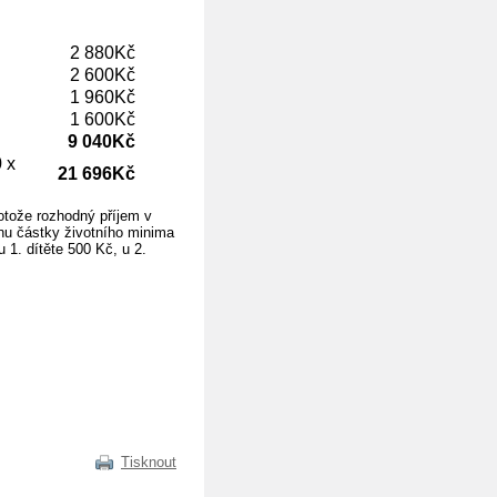
2 880Kč
2 600Kč
1 960Kč
1 600Kč
9 040Kč
 x
21 696Kč
otože rozhodný příjem v
nu částky životního minima
u 1. dítěte 500 Kč, u 2.
Tisknout