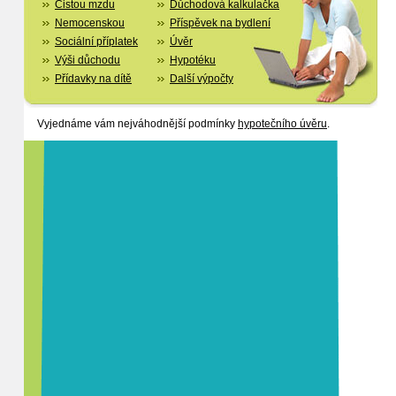
Čistou mzdu
Důchodová kalkulačka
Nemocenskou
Příspěvek na bydlení
Sociální příplatek
Úvěr
Výši důchodu
Hypotéku
Přídavky na dítě
Další výpočty
Vyjednáme vám nejváhodnější podmínky
hypotečního úvěru
.