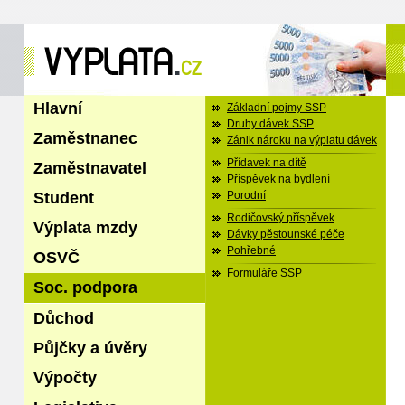
Hlavní
Základní pojmy SSP
Druhy dávek SSP
Zaměstnanec
Zánik nároku na výplatu dávek
Přídavek na dítě
Zaměstnavatel
Příspěvek na bydlení
Student
Porodní
Rodičovský příspěvek
Výplata mzdy
Dávky pěstounské péče
Pohřebné
OSVČ
Formuláře SSP
Soc. podpora
Důchod
Půjčky a úvěry
Výpočty