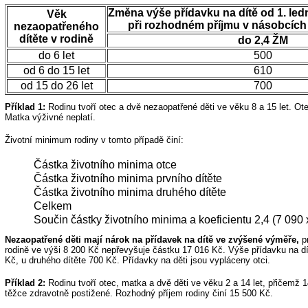
Změna výše přídavku na dítě od 1. le
Věk
při rozhodném příjmu v násobcích
nezaopatřeného
dítěte v rodině
do 2,4 ŽM
do 6 let
500
od 6 do 15 let
610
od 15 do 26 let
700
Příklad 1:
Rodinu tvoří otec a dvě nezaopatřené děti ve věku 8 a 15 let. Ot
Matka výživné neplatí.
Životní minimum rodiny v tomto případě činí:
Částka životního minima otce
Částka životního minima prvního dítěte
Částka životního minima druhého dítěte
Celkem
Součin částky životního minima a koeficientu 2,4 (7 090 
Nezaopatřené děti mají nárok na přídavek na dítě ve zvýšené výměře,
pr
rodině ve výši 8 200 Kč nepřevyšuje částku 17 016 Kč. Výše přídavku na dít
Kč, u druhého dítěte 700 Kč. Přídavky na děti jsou vypláceny otci.
Příklad 2:
Rodinu tvoří otec, matka a dvě děti ve věku 2 a 14 let, přičemž 14
těžce zdravotně postižené. Rozhodný příjem rodiny činí 15 500 Kč.