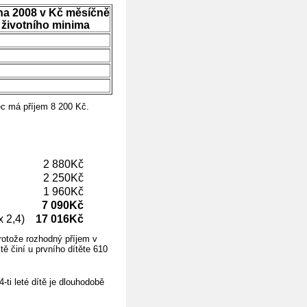
dna 2008 v Kč měsíčně
 životního minima
ec má příjem 8 200 Kč.
2 880Kč
2 250Kč
1 960Kč
7 090Kč
x 2,4)
17 016Kč
otože rozhodný příjem v
ě činí u prvního dítěte 610
-ti leté dítě je dlouhodobě