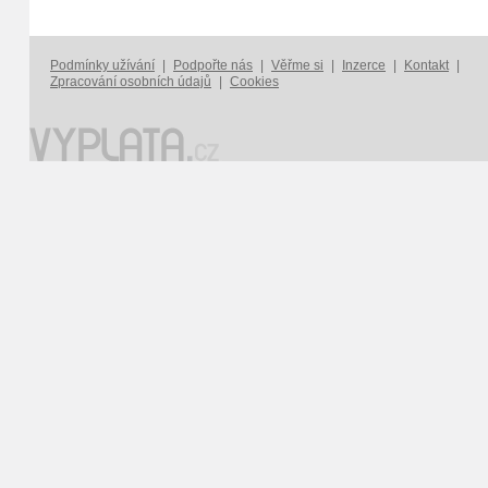
Podmínky užívání
|
Podpořte nás
|
Věřme si
|
Inzerce
|
Kontakt
|
Zpracování osobních údajů
|
Cookies