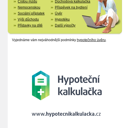
Čistou mzdu
Důchodová kalkulačka
Nemocenskou
Příspěvek na bydlení
Sociální příplatek
Úvěr
Výši důchodu
Hypotéku
Přídavky na dítě
Další výpočty
Vyjednáme vám nejváhodnější podmínky
hypotečního úvěru
.