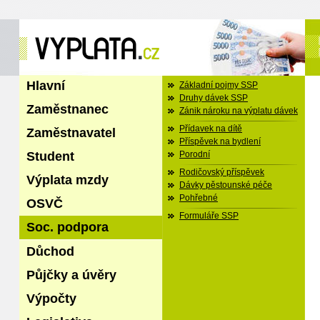
Hlavní
Základní pojmy SSP
Druhy dávek SSP
Zaměstnanec
Zánik nároku na výplatu dávek
Přídavek na dítě
Zaměstnavatel
Příspěvek na bydlení
Student
Porodní
Rodičovský příspěvek
Výplata mzdy
Dávky pěstounské péče
Pohřebné
OSVČ
Formuláře SSP
Soc. podpora
Důchod
Půjčky a úvěry
Výpočty