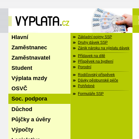
Hlavní
Základní pojmy SSP
Druhy dávek SSP
Zaměstnanec
Zánik nároku na výplatu dávek
Přídavek na dítě
Zaměstnavatel
Příspěvek na bydlení
Student
Porodní
Rodičovský příspěvek
Výplata mzdy
Dávky pěstounské péče
Pohřebné
OSVČ
Formuláře SSP
Soc. podpora
Důchod
Půjčky a úvěry
Výpočty