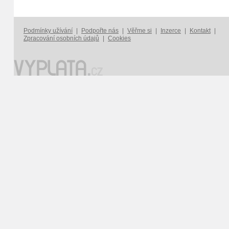
Podmínky užívání
|
Podpořte nás
|
Věřme si
|
Inzerce
|
Kontakt
|
Zpracování osobních údajů
|
Cookies