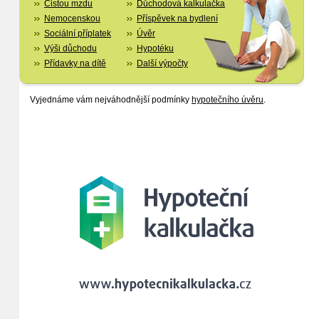
Čistou mzdu
Důchodová kalkulačka
Nemocenskou
Příspěvek na bydlení
Sociální příplatek
Úvěr
Výši důchodu
Hypotéku
Přídavky na dítě
Další výpočty
Vyjednáme vám nejváhodnější podmínky
hypotečního úvěru
.