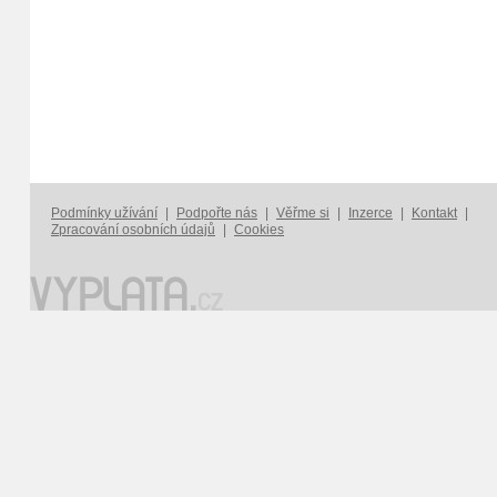
Podmínky užívání
|
Podpořte nás
|
Věřme si
|
Inzerce
|
Kontakt
|
Zpracování osobních údajů
|
Cookies