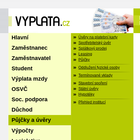
Hlavní
Úvěry na platební karty
Spotřebitelský úvěr
Zaměstnanec
Splátkový prodej
Leasing
Zaměstnavatel
Půjčky
Student
Oddlužení fyzické osoby
Termínované vklady
Výplata mzdy
Stavební spoření
OSVČ
Státní úvěry
Hypotéky
Soc. podpora
Přehled institucí
Důchod
Půjčky a úvěry
Výpočty