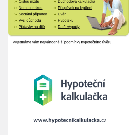
Čistou mzdu
Důchodová kalkulačka
Nemocenskou
Příspěvek na bydlení
Sociální příplatek
Úvěr
Výši důchodu
Hypotéku
Přídavky na dítě
Další výpočty
Vyjednáme vám nejváhodnější podmínky
hypotečního úvěru
.