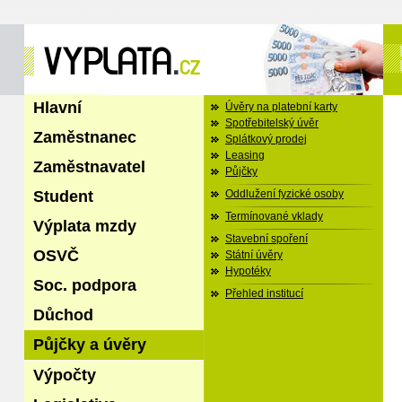
Hlavní
Úvěry na platební karty
Spotřebitelský úvěr
Zaměstnanec
Splátkový prodej
Leasing
Zaměstnavatel
Půjčky
Student
Oddlužení fyzické osoby
Termínované vklady
Výplata mzdy
Stavební spoření
OSVČ
Státní úvěry
Hypotéky
Soc. podpora
Přehled institucí
Důchod
Půjčky a úvěry
Výpočty