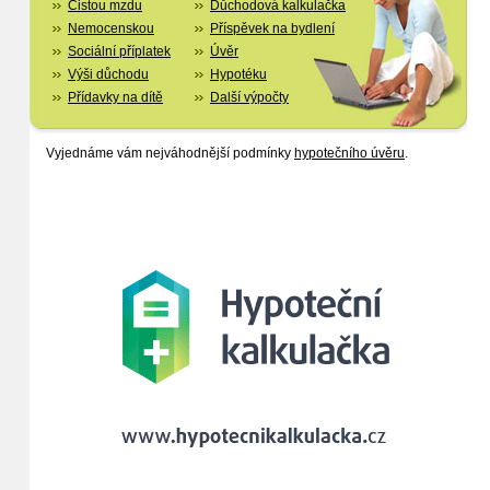
Čistou mzdu
Důchodová kalkulačka
Nemocenskou
Příspěvek na bydlení
Sociální příplatek
Úvěr
Výši důchodu
Hypotéku
Přídavky na dítě
Další výpočty
Vyjednáme vám nejváhodnější podmínky
hypotečního úvěru
.