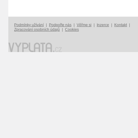
Podmínky užívání
|
Podpořte nás
|
Věřme si
|
Inzerce
|
Kontakt
|
Zpracování osobních údajů
|
Cookies