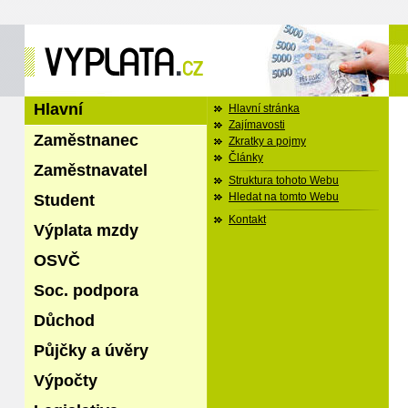
Hlavní
Hlavní stránka
Zajímavosti
Zaměstnanec
Zkratky a pojmy
Články
Zaměstnavatel
Struktura tohoto Webu
Student
Hledat na tomto Webu
Kontakt
Výplata mzdy
OSVČ
Soc. podpora
Důchod
Půjčky a úvěry
Výpočty