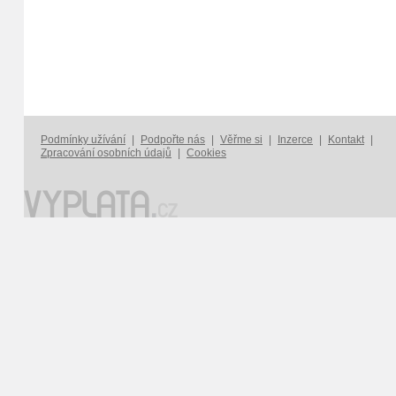
Podmínky užívání
|
Podpořte nás
|
Věřme si
|
Inzerce
|
Kontakt
|
Zpracování osobních údajů
|
Cookies