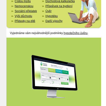
Čistou mzdu
Důchodová kalkulačka
Nemocenskou
Příspěvek na bydlení
Sociální příplatek
Úvěr
Výši důchodu
Hypotéku
Přídavky na dítě
Další výpočty
Vyjednáme vám nejváhodnější podmínky
hypotečního úvěru
.