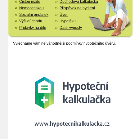
Čistou mzdu
Důchodová kalkulačka
Nemocenskou
Příspěvek na bydlení
Sociální příplatek
Úvěr
Výši důchodu
Hypotéku
Přídavky na dítě
Další výpočty
Vyjednáme vám nejváhodnější podmínky
hypotečního úvěru
.