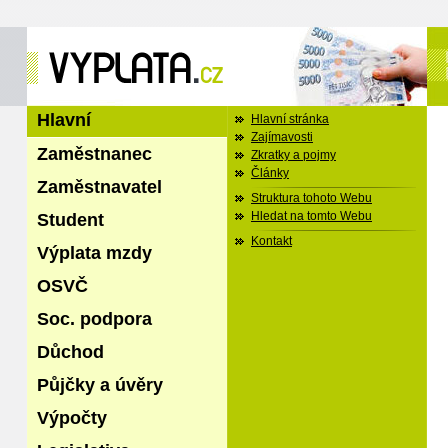
Hlavní
Hlavní stránka
Zajímavosti
Zaměstnanec
Zkratky a pojmy
Články
Zaměstnavatel
Struktura tohoto Webu
Student
Hledat na tomto Webu
Kontakt
Výplata mzdy
OSVČ
Soc. podpora
Důchod
Půjčky a úvěry
Výpočty