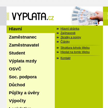
Hlavní
Hlavní stránka
Zajímavosti
Zaměstnanec
Zkratky a pojmy
Články
Zaměstnavatel
Struktura tohoto Webu
Student
Hledat na tomto Webu
Kontakt
Výplata mzdy
OSVČ
Soc. podpora
Důchod
Půjčky a úvěry
Výpočty