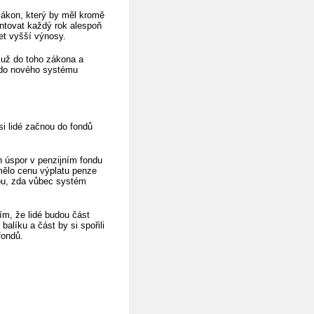
zákon, který by měl kromě
antovat každý rok alespoň
et vyšší výnosy.
 už do toho zákona a
y do nového systému
 lidé začnou do fondů
h úspor v penzijním fondu
mělo cenu výplatu penze
kou, zda vůbec systém
ím, že lidé budou část
alíku a část by si spořili
fondů.