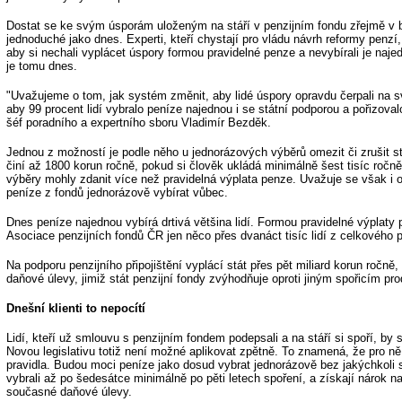
Dostat se ke svým úsporám uloženým na stáří v penzijním fondu zřejmě v
jednoduché jako dnes. Experti, kteří chystají pro vládu návrh reformy penzí, t
aby si nechali vyplácet úspory formou pravidelné penze a nevybírali je naj
je tomu dnes.
"Uvažujeme o tom, jak systém změnit, aby lidé úspory opravdu čerpali na s
aby 99 procent lidí vybralo peníze najednou i se státní podporou a pořizovalo
šéf poradního a expertního sboru Vladimír Bezděk.
Jednou z možností je podle něho u jednorázových výběrů omezit či zrušit s
činí až 1800 korun ročně, pokud si člověk ukládá minimálně šest tisíc ročn
výběry mohly zdanit více než pravidelná výplata penze. Uvažuje se však i o
peníze z fondů jednorázově vybírat vůbec.
Dnes peníze najednou vybírá drtivá většina lidí. Formou pravidelné výplaty 
Asociace penzijních fondů ČR jen něco přes dvanáct tisíc lidí z celkového po
Na podporu penzijního připojištění vyplácí stát přes pět miliard korun ročně,
daňové úlevy, jimiž stát penzijní fondy zvýhodňuje oproti jiným spořicím pr
Dnešní klienti to nepocítí
Lidí, kteří už smlouvu s penzijním fondem podepsali a na stáří si spoří, b
Novou legislativu totiž není možné aplikovat zpětně. To znamená, že pro ně
pravidla. Budou moci peníze jako dosud vybrat jednorázově bez jakýchkoli 
vybrali až po šedesátce minimálně po pěti letech spoření, a získají nárok n
současné daňové úlevy.