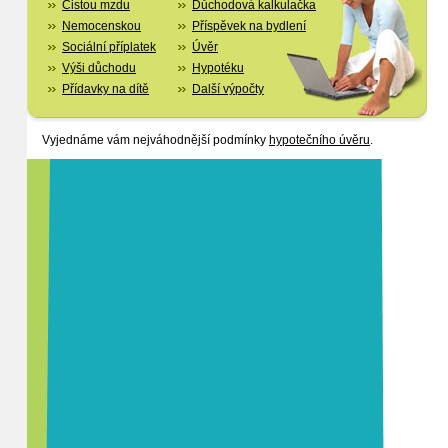
Čistou mzdu
Důchodová kalkulačka
Nemocenskou
Příspěvek na bydlení
Sociální příplatek
Úvěr
Výši důchodu
Hypotéku
Přídavky na dítě
Další výpočty
Vyjednáme vám nejváhodnější podmínky
hypotečního úvěru
.