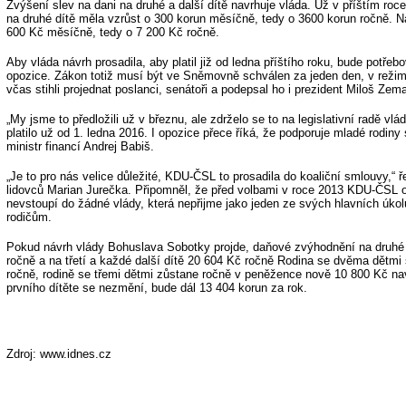
Zvýšení slev na dani na druhé a další dítě navrhuje vláda. Už v příštím roc
na druhé dítě měla vzrůst o 300 korun měsíčně, tedy o 3600 korun ročně. Na 
600 Kč měsíčně, tedy o 7 200 Kč ročně.
Aby vláda návrh prosadila, aby platil již od ledna příštího roku, bude potře
opozice. Zákon totiž musí být ve Sněmovně schválen za jeden den, v režim
včas stihli projednat poslanci, senátoři a podepsal ho i prezident Miloš Zem
„My jsme to předložili už v březnu, ale zdrželo se to na legislativní radě vl
platilo už od 1. ledna 2016. I opozice přece říká, že podporuje mladé rodiny
ministr financí Andrej Babiš.
„Je to pro nás velice důležité, KDU-ČSL to prosadila do koaliční smlouvy,“ 
lidovců Marian Jurečka. Připomněl, že před volbami v roce 2013 KDU-ČSL o
nevstoupí do žádné vlády, která nepřijme jako jeden ze svých hlavních úkol
rodičům.
Pokud návrh vlády Bohuslava Sobotky projde, daňové zvýhodnění na druhé
ročně a na třetí a každé další dítě 20 604 Kč ročně Rodina se dvěma dětmi 
ročně, rodině se třemi dětmi zůstane ročně v peněžence nově 10 800 Kč na
prvního dítěte se nezmění, bude dál 13 404 korun za rok.
Zdroj: www.idnes.cz