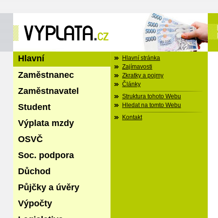
Hlavní
Hlavní stránka
Zajímavosti
Zaměstnanec
Zkratky a pojmy
Články
Zaměstnavatel
Struktura tohoto Webu
Student
Hledat na tomto Webu
Kontakt
Výplata mzdy
OSVČ
Soc. podpora
Důchod
Půjčky a úvěry
Výpočty