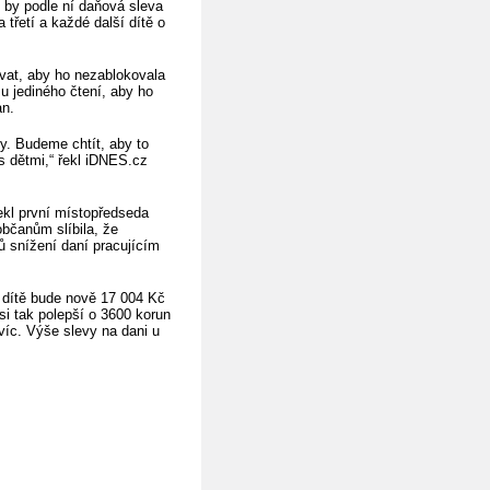
e by podle ní daňová sleva
třetí a každé další dítě o
bovat, aby ho nezablokovala
u jediného čtení, aby ho
an.
ády. Budeme chtít, aby to
 s dětmi,“ řekl iDNES.cz
řekl první místopředseda
bčanům slíbila, že
ů snížení daní pracujícím
 dítě bude nově 17 004 Kč
si tak polepší o 3600 korun
víc. Výše slevy na dani u