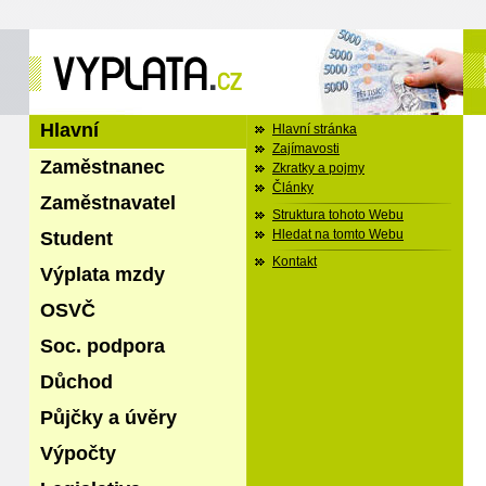
Hlavní
Hlavní stránka
Zajímavosti
Zaměstnanec
Zkratky a pojmy
Články
Zaměstnavatel
Struktura tohoto Webu
Student
Hledat na tomto Webu
Kontakt
Výplata mzdy
OSVČ
Soc. podpora
Důchod
Půjčky a úvěry
Výpočty