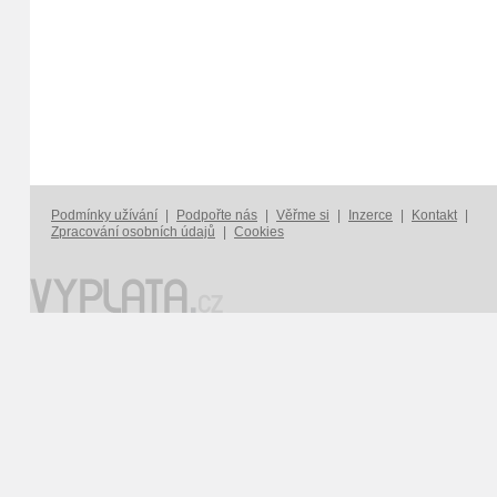
Podmínky užívání
|
Podpořte nás
|
Věřme si
|
Inzerce
|
Kontakt
|
Zpracování osobních údajů
|
Cookies