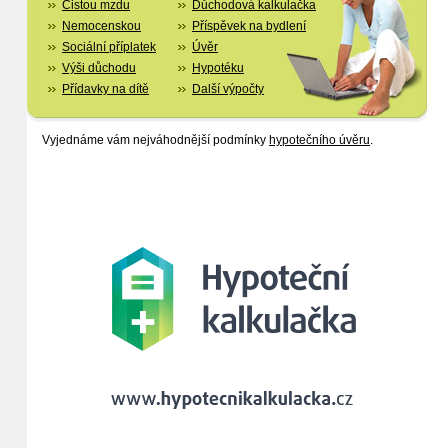
Čistou mzdu
Důchodová kalkulačka
Nemocenskou
Příspěvek na bydlení
Sociální příplatek
Úvěr
Výši důchodu
Hypotéku
Přídavky na dítě
Další výpočty
Vyjednáme vám nejváhodnější podmínky
hypotečního úvěru
.