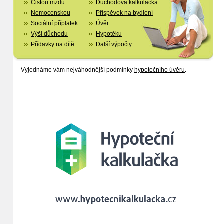
Čistou mzdu
Důchodová kalkulačka
Nemocenskou
Příspěvek na bydlení
Sociální příplatek
Úvěr
Výši důchodu
Hypotéku
Přídavky na dítě
Další výpočty
Vyjednáme vám nejváhodnější podmínky
hypotečního úvěru
.