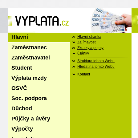
Hlavní
Hlavní stránka
Zajímavosti
Zaměstnanec
Zkratky a pojmy
Články
Zaměstnavatel
Struktura tohoto Webu
Student
Hledat na tomto Webu
Kontakt
Výplata mzdy
OSVČ
Soc. podpora
Důchod
Půjčky a úvěry
Výpočty