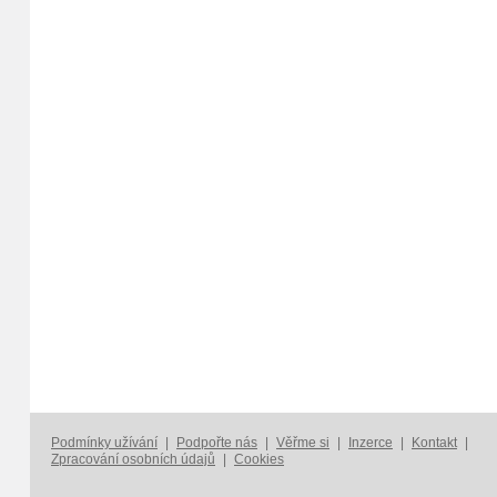
Podmínky užívání
|
Podpořte nás
|
Věřme si
|
Inzerce
|
Kontakt
|
Zpracování osobních údajů
|
Cookies