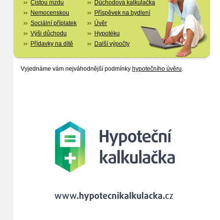
Čistou mzdu
Důchodová kalkulačka
Nemocenskou
Příspěvek na bydlení
Sociální příplatek
Úvěr
Výši důchodu
Hypotéku
Přídavky na dítě
Další výpočty
Vyjednáme vám nejváhodnější podmínky
hypotečního úvěru
.