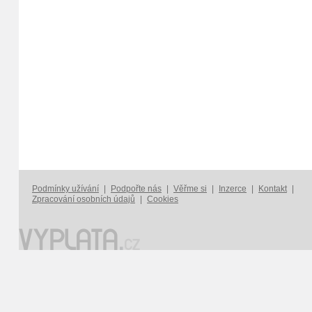
Podmínky užívání
|
Podpořte nás
|
Věřme si
|
Inzerce
|
Kontakt
|
Zpracování osobních údajů
|
Cookies