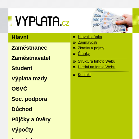
Hlavní
Hlavní stránka
Zajímavosti
Zaměstnanec
Zkratky a pojmy
Články
Zaměstnavatel
Struktura tohoto Webu
Student
Hledat na tomto Webu
Kontakt
Výplata mzdy
OSVČ
Soc. podpora
Důchod
Půjčky a úvěry
Výpočty