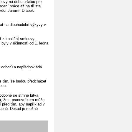
ouvy na dobu určitou pro
dení práce až na tři sta
 věcí Jaromír Drábek
vat na dlouhodobé výkyvy v
í z koaliční smlouvy.
yly v účinnosti od 1. ledna
 i odborů a nepředpokládá
 s tím, že budou předcházet
oce.
odobně se strhne bitva
ná, že s pracovníkem může
í před tím, aby například v
tupné. Dosud je možné