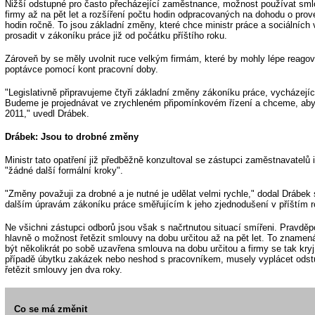
Nižší odstupné pro často přecházející zaměstnance, možnost používat sml
firmy až na pět let a rozšíření počtu hodin odpracovaných na dohodu o prove
hodin ročně. To jsou základní změny, které chce ministr práce a sociálních
prosadit v zákoníku práce již od počátku příštího roku.
Zároveň by se měly uvolnit ruce velkým firmám, které by mohly lépe reago
poptávce pomocí kont pracovní doby.
"Legislativně připravujeme čtyři základní změny zákoníku práce, vycházejíc
Budeme je projednávat ve zrychleném připomínkovém řízení a chceme, aby b
2011," uvedl Drábek.
Drábek: Jsou to drobné změny
Ministr tato opatření již předběžně konzultoval se zástupci zaměstnavatelů
"žádné další formální kroky".
"Změny považuji za drobné a je nutné je udělat velmi rychle," dodal Drábek
dalším úpravám zákoníku práce směřujícím k jeho zjednodušení v příštím r
Ne všichni zástupci odborů jsou však s načrtnutou situací smířeni. Pravděp
hlavně o možnost řetězit smlouvy na dobu určitou až na pět let. To zname
být několikrát po sobě uzavřena smlouva na dobu určitou a firmy se tak kryj
případě úbytku zakázek nebo neshod s pracovníkem, musely vyplácet ods
řetězit smlouvy jen dva roky.
Co se má změnit