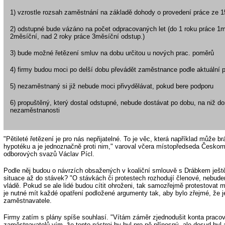
1) vzrostle rozsah zaměstnání na základě dohody o provedení práce ze 1
2) odstupné bude vázáno na počet odpracovaných let (do 1 roku práce 1mě
2měsíční, nad 2 roky práce 3měsíční odstup.)
3) bude možné řetězení smluv na dobu určitou u nových prac. poměrů
4) firmy budou moci po delší dobu převádět zaměstnance podle aktuální 
5) nezaměstnaný si již nebude moci přivydělávat, pokud bere podporu
6) propuštěný, který dostal odstupné, nebude dostávat po dobu, na niž do
nezaměstnanosti
"Pětileté řetězení je pro nás nepřijatelné. To je věc, která například může 
hypotéku a je jednoznačně proti nim," varoval včera místopředseda Česko
odborových svazů Václav Pícl.
Podle něj budou o návrzích obsažených v koaliční smlouvě s Drábkem ještě
situace až do stávek? "O stávkách či protestech rozhodují členové, nebud
vládě. Pokud se ale lidé budou cítit ohroženi, tak samozřejmě protestovat m
je nutné mít každé opatření podložené argumenty tak, aby bylo zřejmé, že 
zaměstnavatele.
Firmy zatím s plány spíše souhlasí. "Vítám záměr zjednodušit konta praco
zaměstnavatelů vím, že tento nástroj by byl pro ně přínosný, ale dosud byl a