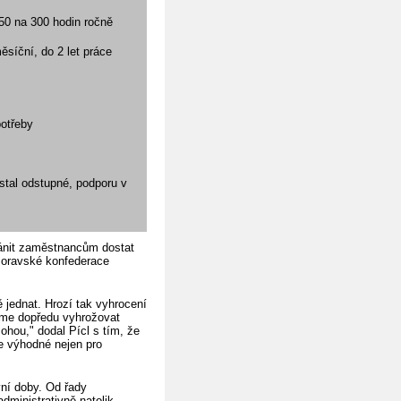
50 na 300 hodin ročně
síční, do 2 let práce
potřeby
stal odstupné, podporu v
bránit zaměstnancům dostat
moravské konfederace
 jednat. Hrozí tak vyhrocení
eme dopředu vyhrožovat
ohou," dodal Pícl s tím, že
je výhodné nejen pro
vní doby. Od řady
dministrativně natolik