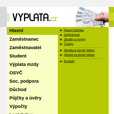
Hlavní
Hlavní stránka
Zajímavosti
Zaměstnanec
Zkratky a pojmy
Články
Zaměstnavatel
Struktura tohoto Webu
Student
Hledat na tomto Webu
Kontakt
Výplata mzdy
OSVČ
Soc. podpora
Důchod
Půjčky a úvěry
Výpočty