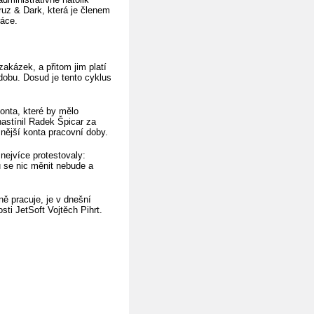
bruz & Dark, která je členem
ráce.
akázek, a přitom jim platí
dobu. Dosud je tento cyklus
onta, které by mělo
nastínil Radek Špicar za
nější konta pracovní doby.
nejvíce protestovaly:
 se nic měnit nebude a
ně pracuje, je v dnešní
ti JetSoft Vojtěch Pihrt.