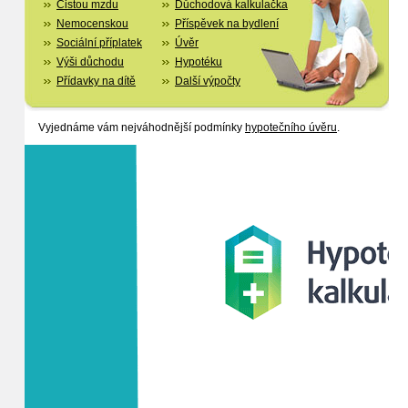
Čistou mzdu
Důchodová kalkulačka
Nemocenskou
Příspěvek na bydlení
Sociální příplatek
Úvěr
Výši důchodu
Hypotéku
Přídavky na dítě
Další výpočty
Vyjednáme vám nejváhodnější podmínky
hypotečního úvěru
.