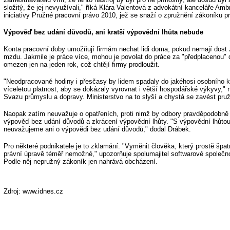
složitý, že jej nevyužívali," říká Klára Valentová z advokátní kanceláře Am
iniciativy Pružné pracovní právo 2010, jež se snaží o zpružnění zákoníku p
Výpověď bez udání důvodů, ani kratší výpovědní lhůta nebude
Konta pracovní doby umožňují firmám nechat lidi doma, pokud nemají dost z
mzdu. Jakmile je práce více, mohou je povolat do práce za "předplacenou" 
omezen jen na jeden rok, což chtějí firmy prodloužit.
"Neodpracované hodiny i přesčasy by lidem spadaly do jakéhosi osobního k
víceletou platnost, aby se dokázaly vyrovnat i větší hospodářské výkyvy," 
Svazu průmyslu a dopravy. Ministerstvo na to slyší a chystá se zavést pruž
Naopak zatím neuvažuje o opatřeních, proti nimž by odbory pravděpodobně 
výpověď bez udání důvodů a zkrácení výpovědní lhůty. "S výpovědní lhůtou
neuvažujeme ani o výpovědi bez udání důvodů," dodal Drábek.
Pro některé podnikatele je to zklamání. "Vyměnit člověka, který prostě špat
právní úpravě téměř nemožné," upozorňuje spolumajitel softwarové společnos
Podle něj nepružný zákoník jen nahrává obcházení.
Zdroj: www.idnes.cz