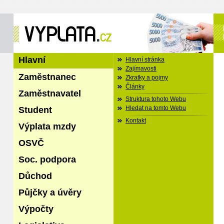
Hlavní
Hlavní stránka
Zajímavosti
Zaměstnanec
Zkratky a pojmy
Články
Zaměstnavatel
Struktura tohoto Webu
Student
Hledat na tomto Webu
Kontakt
Výplata mzdy
OSVČ
Soc. podpora
Důchod
Půjčky a úvěry
Výpočty