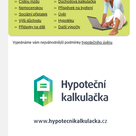
Čistou mzdu
Důchodová kalkulačka
Nemocenskou
Příspěvek na bydlení
Sociální příplatek
Úvěr
Výši důchodu
Hypotéku
Přídavky na dítě
Další výpočty
Vyjednáme vám nejváhodnější podmínky
hypotečního úvěru
.