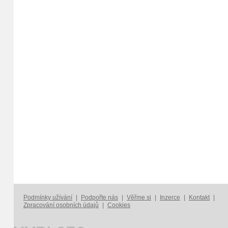
Podmínky užívání
|
Podpořte nás
|
Věřme si
|
Inzerce
|
Kontakt
|
Zpracování osobních údajů
|
Cookies