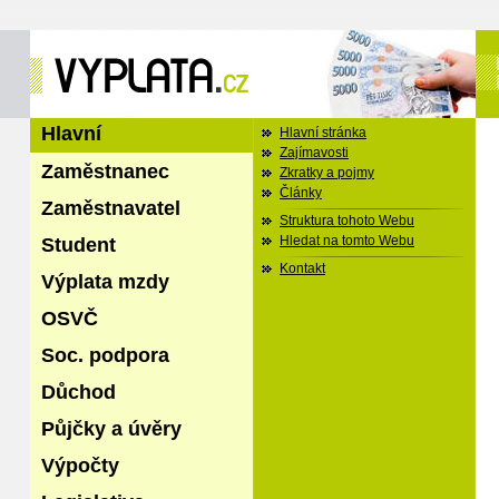
Hlavní
Hlavní stránka
Zajímavosti
Zaměstnanec
Zkratky a pojmy
Články
Zaměstnavatel
Struktura tohoto Webu
Student
Hledat na tomto Webu
Kontakt
Výplata mzdy
OSVČ
Soc. podpora
Důchod
Půjčky a úvěry
Výpočty