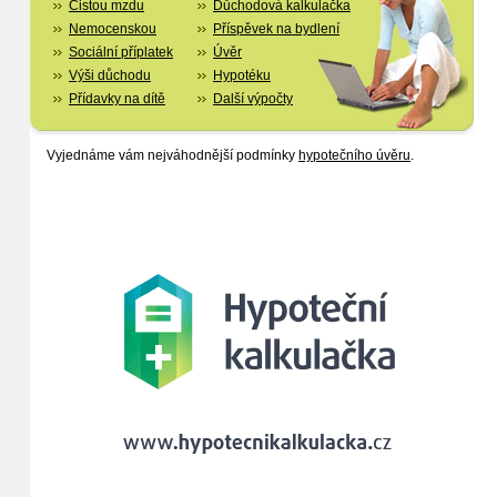
Čistou mzdu
Důchodová kalkulačka
Nemocenskou
Příspěvek na bydlení
Sociální příplatek
Úvěr
Výši důchodu
Hypotéku
Přídavky na dítě
Další výpočty
Vyjednáme vám nejváhodnější podmínky
hypotečního úvěru
.